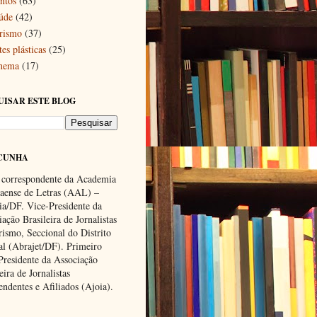
ntos
(63)
úde
(42)
rismo
(37)
es plásticas
(25)
nema
(17)
UISAR ESTE BLOG
CUNHA
 correspondente da Academia
ense de Letras (AAL) –
lia/DF. Vice-Presidente da
ação Brasileira de Jornalistas
rismo, Seccional do Distrito
al (Abrajet/DF). Primeiro
Presidente da Associação
eira de Jornalistas
endentes e Afiliados (Ajoia).