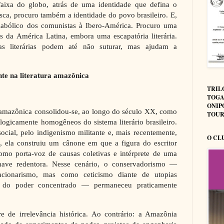
faixa do globo, atrás de uma identidade que defina o
ca, procuro também a identidade do povo brasileiro. E,
 diabólico dos comunistas à Ibero-América. Procuro uma
as da América Latina, embora uma escapatória literária.
cas literárias podem até não suturar, mas ajudam a
te na literatura amazônica
TRIL
TOGA
ONIP
a amazônica consolidou-se, ao longo do século XX, como
TOUR
ogicamente homogêneos do sistema literário brasileiro.
cial, pelo indigenismo militante e, mais recentemente,
O CL
, ela construiu um cânone em que a figura do escritor
omo porta-voz de causas coletivas e intérprete de uma
have redentora. Nesse cenário, o conservadorismo —
cionarismo, mas como ceticismo diante de utopias
ça do poder concentrado — permaneceu praticamente
e de irrelevância histórica. Ao contrário: a Amazônia