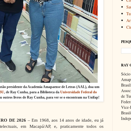
Co
Sa
Tu
Art
Ci
PESQ
RAY 
Sócio
Amapa
Brasí
então presidente da Academia Amapaense de Letras (AAL), doa um
Associ
BU
, de Ray Cunha, para a Biblioteca da
Universidade Federal do
de Tu
 outros livros de Ray Cunha, para ver se o encontram na Unifap!
Feder
Vice-
Brasil
Indep
IRO DE 2026
– Em 1968, aos 14 anos de idade, eu já
telectuais, em Macapá/AP, e, praticamente todos os