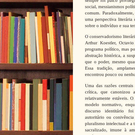
sempre foi palco privile
social, messianismos polí
comum. Paradoxalmente, 
uma perspectiva literária
sobre o indivíduo e sua te
O conservadorismo literár
Arthur Koestler, Octav
programa político, mas por
abstração histórica, a sus
que o poder, mesmo quand
Essa tradição, amplame
encontrou pouco ou nenh
Uma das razões centrais 
crítica, que canonizou a
relativamente estáveis. 
modelo normativo, enqu
discurso identitário f
autoritário ou conivênci
pluralismo intelectual e 
sacralizado, imune à am