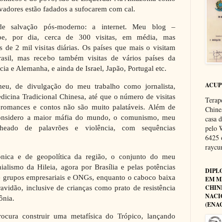
rvadores estão fadados a sufocarem com cal.
 salvação pós-moderno: a internet. Meu blog –
be, por dia, cerca de 300 visitas, em média, mas
 de 2 mil visitas diárias. Os países que mais o visitam
asil, mas recebo também visitas de vários países da
cia e Alemanha, e ainda de Israel, Japão, Portugal etc.
ACU
u, de divulgação do meu trabalho como jornalista,
edicina Tradicional Chinesa, até que o número de visitas
Terap
 romances e contos não são muito palatáveis. Além de
Chine
onsidero a maior máfia do mundo, o comunismo, meu
casa 
pelo 
echeado de palavrões e violência, com sequências
6425 
rayc
ica e de geopolítica da região, o conjunto do meu
ialismo da Hileia, agora por Brasília e pelas potências
DIPL
 grupos empresariais e ONGs, enquanto o caboco baixa
EM M
ravidão, inclusive de crianças como prato de resistência
CHIN
NACI
ônia.
(ENA
cura construir uma metafísica do Trópico, lançando