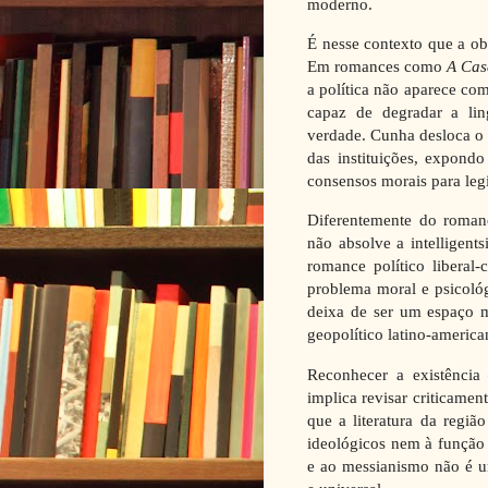
moderno.
É nesse contexto que a o
Em romances como
A Cas
a política não aparece c
capaz de degradar a li
verdade. Cunha desloca o 
das instituições, expondo
consensos morais para legi
Diferentemente do roman
não absolve a intelligents
romance político liberal-
problema moral e psicológ
deixa de ser um espaço m
geopolítico latino-america
Reconhecer a existência
implica revisar criticame
que a literatura da regiã
ideológicos nem à função d
e ao messianismo não é 