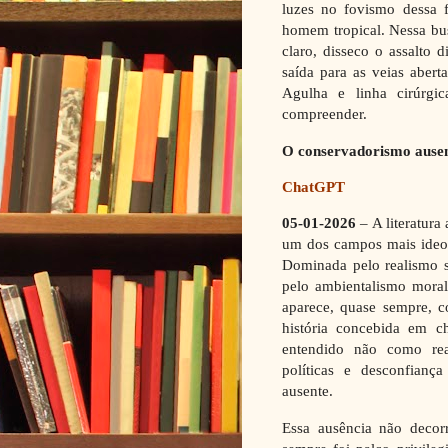
luzes no fovismo dessa 
homem tropical. Nessa bus
claro, disseco o assalto
saída para as veias abert
Agulha e linha cirúrgi
compreender.
O conservadorismo ausen
ChatGPT
05-01-2026
– A literatur
um dos campos mais ideol
Dominada pelo realismo so
pelo ambientalismo moral
aparece, quase sempre, c
história concebida em c
entendido não como rea
políticas e desconfian
ausente.
Essa ausência não decorr