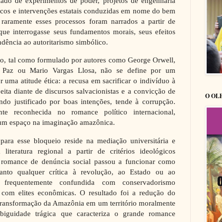
giado de experimentos de poder, projetos de engenharia
ticos e intervenções estatais conduzidas em nome do bem
raramente esses processos foram narrados a partir de
 que interrogasse seus fundamentos morais, seus efeitos
ndência ao autoritarismo simbólico.
io, tal como formulado por autores como George Orwell,
io Paz ou Mario Vargas Llosa, não se define por um
 uma atitude ética: a recusa em sacrificar o indivíduo à
peita diante de discursos salvacionistas e a convicção de
O OL
o justificado por boas intenções, tende à corrupção.
nte reconhecida no romance político internacional,
um espaço na imaginação amazônica.
para esse bloqueio reside na mediação universitária e
 literatura regional a partir de critérios ideológicos
O romance de denúncia social passou a funcionar como
anto qualquer crítica à revolução, ao Estado ou ao
oi frequentemente confundida com conservadorismo
a com elites econômicas. O resultado foi a redução do
a transformação da Amazônia em um território moralmente
biguidade trágica que caracteriza o grande romance