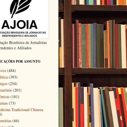
ação Brasileira de Jornalistas
endentes e Afiliados
ICAÇÕES POR ASSUNTO
vros
(484)
ítica
(393)
tigos
(254)
azônia
(201)
ônicas
(181)
emas
(73)
dicina Tradicional Chinesa
8)
mórias
(66)