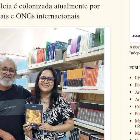
leia é colonizada atualmente por
ais e ONGs internacionais
Associ
Indep
PUBL
Li
Pol
Ar
Am
Cr
Po
Me
(6
Me