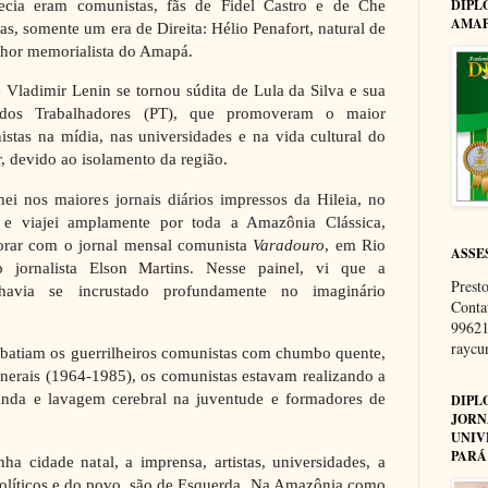
hecia eram comunistas, fãs de Fidel Castro e de Che
DIPL
AMAP
tas, somente um era de Direita: Hélio Penafort, natural de
lhor memorialista do Amapá.
 Vladimir Lenin se tornou súdita de Lula da Silva e sua
 dos Trabalhadores (PT), que promoveram o maior
stas na mídia, nas universidades e na vida cultural do
, devido ao isolamento da região.
ei nos maiores jornais diários impressos da Hileia, no
 e viajei amplamente por toda a Amazônia Clássica,
borar com o jornal mensal comunista
Varadouro
, em Rio
ASSE
o jornalista Elson Martins. Nesse painel, vi que a
Presto
havia se incrustado profundamente no imaginário
Conta
99621
rayc
mbatiam os guerrilheiros comunistas com chumbo quente,
nerais (1964-1985), os comunistas estavam realizando a
anda e lavagem cerebral na juventude e formadores de
DIPL
JORN
UNIV
PARÁ
a cidade natal, a imprensa, artistas, universidades, a
olíticos e do povo, são de Esquerda. Na Amazônia como