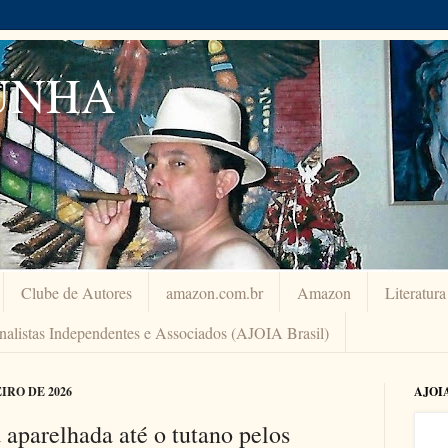
UNHA
Clube de Autores
amazon.com.br
Amazon
Literatur
rnalistas Independentes e Associados (AJOIA Brasil)
IRO DE 2026
AJOI
aparelhada até o tutano pelos