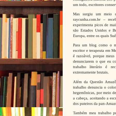
um todo, escritores conse
Mas surgiu um meio de
raycunha.com.br – rece
experimenta picos de mais
são Estados Unidos e Br
Europa, entre os quais Sué
Para um blog como o me
escritor e terapeuta em M
é razoável, porque meus
denunciarem o que eu c
trabalho literário é r
extremamente brutais.
Além da Questão Amazôn
trabalho denuncia o colon
hegemônicas, por meio de
a cabeça, aceitando a esc
dos puteiros da pan-Amaz
Também meu trabalho pro