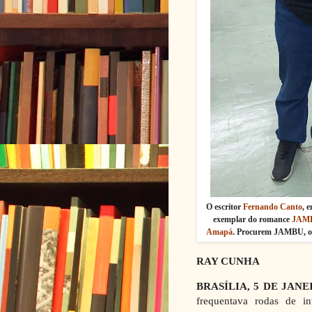
O escritor
Fernando Canto
, 
exemplar do romance
JAM
Amapá
. Procurem JAMBU, ou
RAY CUNHA
BRASÍLIA, 5 DE JANE
frequentava rodas de in