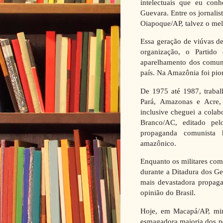
intelectuais que eu con
Guevara. Entre os jornalis
Oiapoque/AP, talvez o me
Essa geração de viúvas de
organização, o Partido
aparelhamento dos comuni
país. Na Amazônia foi pior
De 1975 até 1987, trabalh
Pará, Amazonas e Acre,
inclusive cheguei a cola
Branco/AC, editado pel
propaganda comunista 
amazônico.
Enquanto os militares co
durante a Ditadura dos Ge
mais devastadora propag
opinião do Brasil.
Hoje, em Macapá/AP, minh
esmagadora maioria dos p