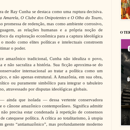
bra de Ray Cunha se destaca como uma ruptura decisiva.
a Amarela
,
O Clube dos Onipotentes
e
O Olho do Touro
,
omo promessa de redenção, mas como ambiente corrosivo,
nguagem, as relações humanas e a própria noção de
O TE
foco da exploração econômica para a captura ideológica
 o modo como elites políticas e intelectuais constroem
timar o poder.
ce amazônico tradicional, Cunha não idealiza o povo,
ia e não sacraliza a história. Sua ficção aproxima-se do
conservador internacional ao tratar a política como um
ico, e não apenas estrutural. A Amazônia, em sua obra,
ítico ou puramente simbólico para integrar o tabuleiro
no, atravessado por disputas ideológicas globais.
 — ainda que isolada — dessa vertente conservadora
nte o cânone amazônico contemporâneo. Significa admitir
o não precisa estar condenada à repetição de consensos
e catequese política. A crítica ao totalitarismo, à utopia
um gesto “antiamazônico”, mas profundamente moderno