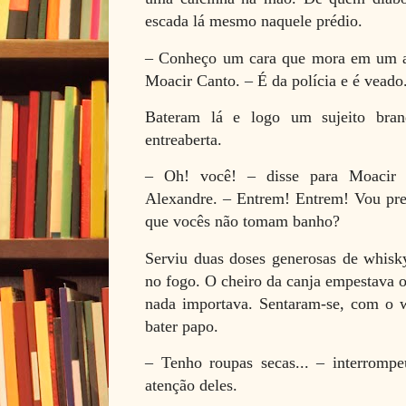
escada lá mesmo naquele prédio.
– Conheço um cara que mora em um a
Moacir Canto. – É da polícia e é veado
Bateram lá e logo um sujeito bran
entreaberta.
– Oh! você! – disse para Moacir 
Alexandre. – Entrem! Entrem! Vou pre
que vocês não tomam banho?
Serviu duas doses generosas de whisky
no fogo. O cheiro da canja empestava 
nada importava. Sentaram-se, com o w
bater papo.
– Tenho roupas secas... – interrompeu
atenção deles.