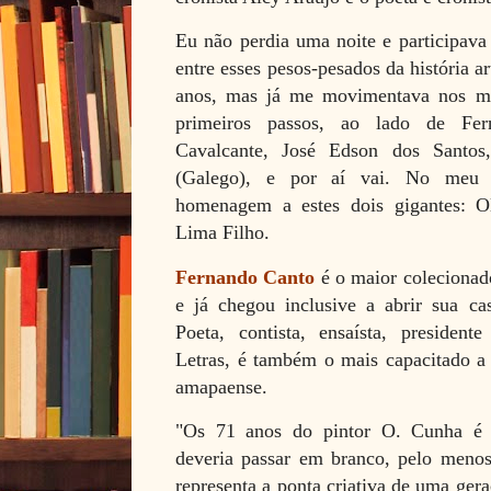
Eu não perdia uma noite e participava
entre esses pesos-pesados da história a
anos, mas já me movimentava nos meio
primeiros passos, ao lado de Fer
Cavalcante, José Edson dos Santos
(Galego), e por aí vai. No me
homenagem a estes dois gigantes: O
Lima Filho.
Fernando Canto
é o maior colecionad
e já chegou inclusive a abrir sua ca
Poeta, contista, ensaísta, preside
Letras, é também o mais capacitado a 
amapaense.
"Os 71 anos do pintor O. Cunha é 
deveria passar em
branco, pelo menos
representa a ponta criativa de uma ger