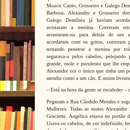
Moacir Canto, Grosseiro e Galego De
Barbosa. Alexandre e Grosseiro do
Galego Demônio já haviam acord
avistaram a menina. Correram em
arrastaram-na para detrás de um a
acordaram com os gritos, correram 
tentando penetrar a menina por tr
segurava-a pelos cabelos, pelejando
grande, mole e purulento que lhe empu
Alexandre era o único que tinha um po
atendia como a um cão. E assim livrara
– Está na hora da gente se escafeder –
Pegaram a Rua Cândido Mendes e segui
Mulheres. Todas as noites Alexandre i
Graciette. Angélica estava no portão 
Usava os cabelos, de cor indefinido, b