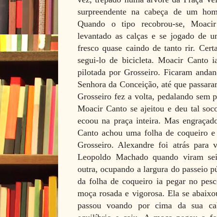
surpreendente na cabeça de um ho
Quando o tipo recobrou-se, Moacir
levantado as calças e se jogado de u
fresco quase caindo de tanto rir. Cert
segui-lo de bicicleta. Moacir Canto i
pilotada por Grosseiro. Ficaram anda
Senhora da Conceição, até que passar
Grosseiro fez a volta, pedalando sem p
Moacir Canto se ajeitou e deu tal soc
ecoou na praça inteira. Mas engraçad
Canto achou uma folha de coqueiro e 
Grosseiro. Alexandre foi atrás para 
Leopoldo Machado quando viram sei
outra, ocupando a largura do passeio pú
da folha de coqueiro ia pegar no pesc
moça rosada e vigorosa. Ela se abaixo
passou voando por cima da sua ca