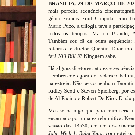
BRASÍLIA, 29 DE MARÇO DE 20
mais perfeita sequência cinematográfi
gênio Francis Ford Coppola, com b
Mario Puzo, a trilogia teve a participa
todos os tempos: Marlon Brando, 
Também sou fã de outra sequência:
roteirista e diretor Quentin Taranti
fará
Kill Bill 3
? Ninguém sabe.
Há alguns diretores, atores e sequênci
Lembrei-me agora de Federico Fellini,
na estreia. Não perco nenhum Taranti
Ridley Scott e Steven Spielberg, por e
de Al Pacino e Robert De Niro. E não p
Mas se há algo que para mim seria 
encarnado por uma estrela mítica: Kean
sessão das 13h30, em um dos cinemas
John Wick 4: Baba Yaga
, com roteiro,