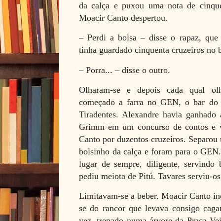
da calça e puxou uma nota de cinqu
Moacir Canto despertou.
– Perdi a bolsa – disse o rapaz, qu
tinha guardado cinquenta cruzeiros no b
– Porra... – disse o outro.
Olharam-se e depois cada qual ol
começado a farra no GEN, o bar do e
Tiradentes. Alexandre havia ganhado 
Grimm em um concurso de contos e v
Canto por duzentos cruzeiros. Separou 
bolsinho da calça e foram para o GEN. 
lugar de sempre, diligente, servindo 
pediu meiota de Pitú. Tavares serviu-os
Limitavam-se a beber. Moacir Canto inc
se do rancor que levava consigo caga
vez, trepado numa árvore da Praça Ve