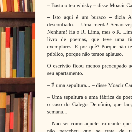
– Basta o teu whisky – disse Moacir Ca
– Isto aqui é um buraco – dizia Al
desconfiado. – Uma merda! Senão veja
Nenhum! Há o R. Lima, mas o R. Lim
livro de poemas, que teve uma tir
exemplares. E por quê? Porque não te
público, porque não temos aplauso.
O escrivão ficou menos preocupado a
seu apartamento.
– É uma sepultura... – disse Moacir Ca
– Uma sepultura e uma fábrica de poet
o caso do Galego Demônio, que lan
semana...
– Não sei como aquele traficante que 
não percebeu que se trata de u