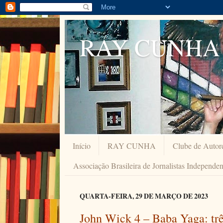
RAY CUNHA
Início
RAY CUNHA
Clube de Autor
Associação Brasileira de Jornalistas Independe
QUARTA-FEIRA, 29 DE MARÇO DE 2023
John Wick 4 – Baba Yaga: três