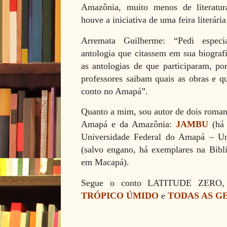
Amazônia, muito menos de literatu
houve a iniciativa de uma feira literár
Arremata Guilherme: “Pedi especia
antologia que citassem em sua biografi
as antologias de que participaram, po
professores saibam quais as obras e qu
conto no Amapá”.
Quanto a mim, sou autor de dois roman
Amapá e da Amazônia:
JAMBU
(há 
Universidade Federal do Amapá – U
(salvo engano, há exemplares na Bibli
em Macapá).
Segue o conto LATITUDE ZERO, qu
TRÓPICO ÚMIDO
e
TODAS AS G