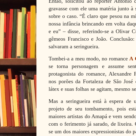
Então, solicitou ao repórter Antônio
gravasse com ele uma matéria junto à s
sobre o caso. “É claro que pesou na mi
nossa infância brincando em volta daqu
e eu” – disse, referindo-se a Olivar 
gêmeos Francisco e João. Conclusão
salvaram a seringueira.
Tombei-a a meu modo, no romance
A
se torna personagem e assume sen
protagonista do romance, Alexandre P
nos porões da Fortaleza de São José 
látex e suas folhas se agitam, mesmo s
Mas a seringueira está à espera de
projeto de seu tombamento, pois est
maiores artistas do Amapá e vem sendo 
com o ferimento já sarado, de lixeira.
se um dos maiores expressionistas do p