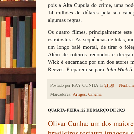
pois a Alta Cúpula do crime, uma pode
14 milhões de dólares pela sua cab
algumas regras.
Os quatro filmes, principalmente este
estratosfera. As sequências de lutas, 
um longo balé mortal, de tirar o fôle
Além de roteiros redondos e direção
Wick é encarnado por um dos atores m
Reeves. Preparem-se para
John Wick 5
.
Postado por
RAY CUNHA
às
21:30
Nenhum 
Marcadores:
Artigos
,
Cinema
QUARTA-FEIRA, 22 DE MARÇO DE 2023
Olivar Cunha: um dos maiores
brasileiros restaura imagens 