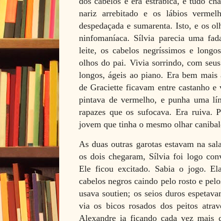
dos cabelos e era estrábica, e tudo ch
nariz arrebitado e os lábios vermel
despedaçada e sumarenta. Isto, e os o
ninfomaníaca. Sílvia parecia uma fad
leite, os cabelos negríssimos e longo
olhos do pai. Vivia sorrindo, com seus
longos, ágeis ao piano. Era bem mais 
de Graciette ficavam entre castanho e
pintava de vermelho, e punha uma lí
rapazes que os sufocava. Era ruiva. 
jovem que tinha o mesmo olhar canibal
As duas outras garotas estavam na sa
os dois chegaram, Sílvia foi logo con
Ele ficou excitado. Sabia o jogo. El
cabelos negros caindo pelo rosto e pel
usava soutien; os seios duros espetav
via os bicos rosados dos peitos atra
Alexandre ia ficando cada vez mais d