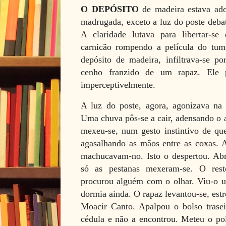
O DEPÓSITO
de madeira estava ad
madrugada, exceto a luz do poste deba
A claridade lutava para libertar-s
carnicão rompendo a película do tumo
depósito de madeira, infiltrava-se po
cenho franzido de um rapaz. Ele p
imperceptivelmente.
A luz do poste, agora, agonizava na 
Uma chuva pôs-se a cair, adensando o 
mexeu-se, num gesto instintivo de qu
agasalhando as mãos entre as coxas. A
machucavam-no. Isto o despertou. Ab
só as pestanas mexeram-se. O rest
procurou alguém com o olhar. Viu-o 
dormia ainda. O rapaz levantou-se, est
Moacir Canto. Apalpou o bolso traseir
cédula e não a encontrou. Meteu o pol