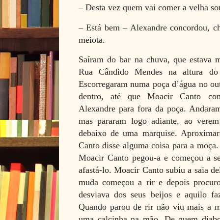
– Desta vez quem vai comer a velha sou
– Está bem – Alexandre concordou, 
meiota.
Saíram do bar na chuva, que estava m
Rua Cândido Mendes na altura do a
Escorregaram numa poça d’água no out
dentro, até que Moacir Canto cons
Alexandre para fora da poça. Andara
mas pararam logo adiante, ao vere
debaixo de uma marquise. Aproxima
Canto disse alguma coisa para a moça. 
Moacir Canto pegou-a e começou a se 
afastá-lo. Moacir Canto subiu a saia de
muda começou a rir e depois procuro
desviava dos seus beijos e aquilo faz
Quando parou de rir não viu mais a 
uma calcinha na mão. De quem diabo