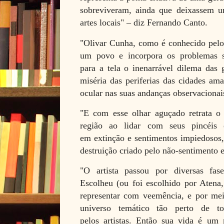
sobreviveram, ainda que deixassem u
artes locais"
– diz Fernando Canto.
"Olivar Cunha, como é conhecido pelos
um povo e
incorpora os problemas s
para a tela o inenarrável dilema das
miséria das periferias das cidades am
ocular nas suas andanças observacionai
"E com esse olhar aguçado retrata 
região ao lidar com seus pincéis 
em
extinção e sentimentos impiedosos
destruição criado pelo não-
sentimento e
"O artista passou por diversas fases
Escolheu (ou foi
escolhido por Atena,
representar com veemência, e por m
universo temático tão perto de to
pelos
artistas. Então sua vida é um 