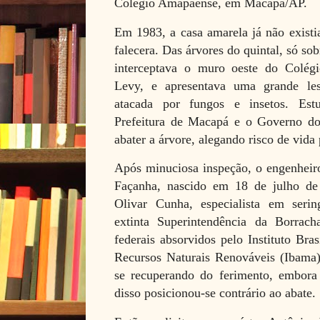
Colégio Amapaense, em Macapá/AP.
Em 1983, a casa amarela já não exist
falecera. Das árvores do quintal, só so
interceptava o muro oeste do Colég
Levy, e apresentava uma grande les
atacada por fungos e insetos. Est
Prefeitura de Macapá e o Governo do
abater a árvore, alegando risco de vida 
Após minuciosa inspeção, o engenheiro
Façanha, nascido em 18 de julho de
Olivar Cunha, especialista em sering
extinta Superintendência da Borrac
federais absorvidos pelo Instituto Br
Recursos Naturais Renováveis (Ibama),
se recuperando do ferimento, embora
disso posicionou-se contrário ao abate.