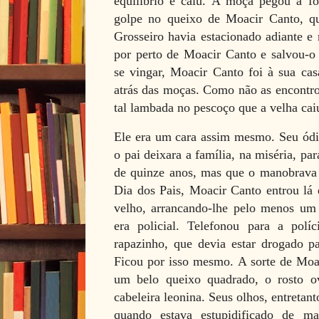
equilíbrio e caiu. A moça pegou a fo
golpe no queixo de Moacir Canto, que
Grosseiro havia estacionado adiante e 
por perto de Moacir Canto e salvou-o 
se vingar, Moacir Canto foi à sua cas
atrás das moças. Como não as encontro
tal lambada no pescoço que a velha cai
Ele era um cara assim mesmo. Seu ódi
o pai deixara a família, na miséria, p
de quinze anos, mas que o manobrava
Dia dos Pais, Moacir Canto entrou lá
velho, arrancando-lhe pelo menos um
era policial. Telefonou para a pol
rapazinho, que devia estar drogado p
Ficou por isso mesmo. A sorte de Moac
um belo queixo quadrado, o rosto ov
cabeleira leonina. Seus olhos, entreta
quando estava estupidificado de ma