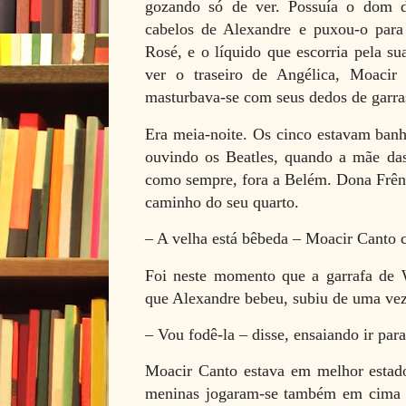
gozando só de ver. Possuía o dom d
cabelos de Alexandre e puxou-o para
Rosé, e o líquido que escorria pela s
ver o traseiro de Angélica, Moacir C
masturbava-se com seus dedos de garra
Era meia-noite. Os cinco estavam banh
ouvindo os Beatles, quando a mãe das
como sempre, fora a Belém. Dona Frêni
caminho do seu quarto.
– A velha está bêbeda – Moacir Canto 
Foi neste momento que a garrafa de
que Alexandre bebeu, subiu de uma vez
– Vou fodê-la – disse, ensaiando ir par
Moacir Canto estava em melhor estado
meninas jogaram-se também em cima 