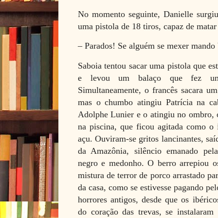
No momento seguinte, Danielle surgi
uma pistola de 18 tiros, capaz de matar
– Parados! Se alguém se mexer mando 
Saboia tentou sacar uma pistola que est
e levou um balaço que fez um
Simultaneamente, o francês sacara um 
mas o chumbo atingiu Patrícia na cab
Adolphe Lunier e o atingiu no ombro, 
na piscina, que ficou agitada como o i
açu. Ouviram-se gritos lancinantes, saí
da Amazônia, silêncio emanado pela
negro e medonho. O berro arrepiou os
mistura de terror de porco arrastado pa
da casa, como se estivesse pagando pel
horrores antigos, desde que os ibéric
do coração das trevas, se instalaram