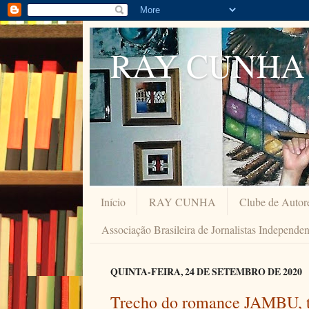
RAY CUNHA
Início
RAY CUNHA
Clube de Autor
Associação Brasileira de Jornalistas Independe
QUINTA-FEIRA, 24 DE SETEMBRO DE 2020
Trecho do romance JAMBU, thr