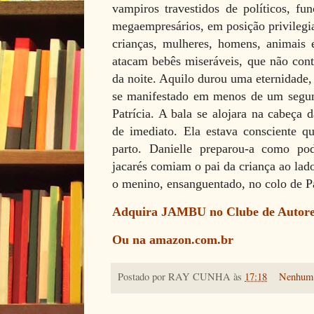
vampiros travestidos de políticos, fu
megaempresários, em posição privilegi
crianças, mulheres, homens, animais 
atacam bebês miseráveis, que não con
da noite. Aquilo durou uma eternidade
se manifestado em menos de um segund
Patrícia. A bala se alojara na cabeça 
de imediato. Ela estava consciente q
parto. Danielle preparou-a como po
jacarés comiam o pai da criança ao lad
o menino, ensanguentado, no colo de Pa
Adquira JAMBU no Clube de Autore
Ou na amazon.com.br
Postado por
RAY CUNHA
às
17:18
Nenhum 