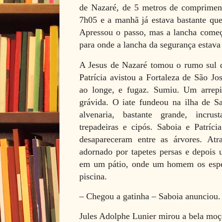
de Nazaré, de 5 metros de compriment
7h05 e a manhã já estava bastante quen
Apressou o passo, mas a lancha começ
para onde a lancha da segurança estava 
A Jesus de Nazaré tomou o rumo sul 
Patrícia avistou a Fortaleza de São J
ao longe, e fugaz. Sumiu. Um arrep
grávida. O iate fundeou na ilha de S
alvenaria, bastante grande, incrus
trepadeiras e cipós. Saboia e Patríc
desapareceram entre as árvores. At
adornado por tapetes persas e depois
em um pátio, onde um homem os espe
piscina.
– Chegou a gatinha – Saboia anunciou.
Jules Adolphe Lunier mirou a bela moç