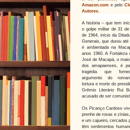
Amazon.com
e pelo
Cl
Autores
.
A história – que tem iní
o golpe militar de 31 d
de 1964, início da Ditad
Generais, que durou até
é ambientada na Maca
anos 1960. A Fortaleza
José de Macapá, o maio
dos amapaenses, é pa
tragédia que forn
argumento do roman
tortura e morte do presid
Grêmio Literário Rui B
acusado de ser comunist
Os Picanço Cardoso viv
prenhe de rosas e zínia
e um cajueiro, cercados
têm sentimentos humano