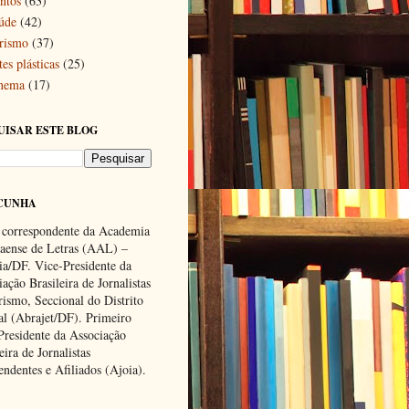
ntos
(63)
úde
(42)
rismo
(37)
es plásticas
(25)
nema
(17)
UISAR ESTE BLOG
CUNHA
 correspondente da Academia
ense de Letras (AAL) –
lia/DF. Vice-Presidente da
ação Brasileira de Jornalistas
rismo, Seccional do Distrito
al (Abrajet/DF). Primeiro
Presidente da Associação
eira de Jornalistas
endentes e Afiliados (Ajoia).