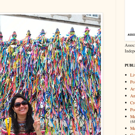
Associ
Indep
PUBL
Li
Pol
Ar
Am
Cr
Po
Me
(6
Me