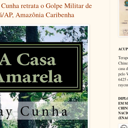
Cunha retrata o Golpe Militar de
á/AP, Amazônia Caribenha
ACU
Terap
Chine
casa 
pelo 
6425 
rayc
DIPL
EM M
CHIN
NACI
(ENA