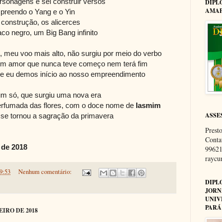
ersonagens e sei construir versos
DIPL
AMAP
reendo o Yang e o Yin
construção, os alicerces
co negro, um Big Bang infinito
 meu voo mais alto, não surgiu por meio do verbo
 um amor que nunca teve começo nem terá fim
e eu demos início ao nosso empreendimento
um só, que surgiu uma nova era
rfumada das flores, com o doce nome de
Iasmim
ASSE
 se tornou a sagração da primavera
Presto
Conta
o de 2018
99621
rayc
9:53
Nenhum comentário:
DIPL
JORN
UNIV
PARÁ
EIRO DE 2018