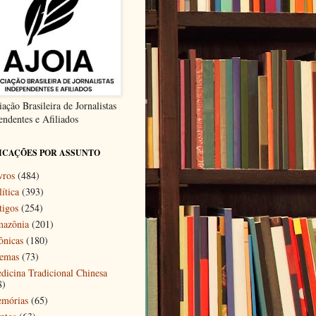
ação Brasileira de Jornalistas
endentes e Afiliados
ICAÇÕES POR ASSUNTO
vros
(484)
ítica
(393)
tigos
(254)
azônia
(201)
ônicas
(180)
emas
(73)
dicina Tradicional Chinesa
8)
mórias
(65)