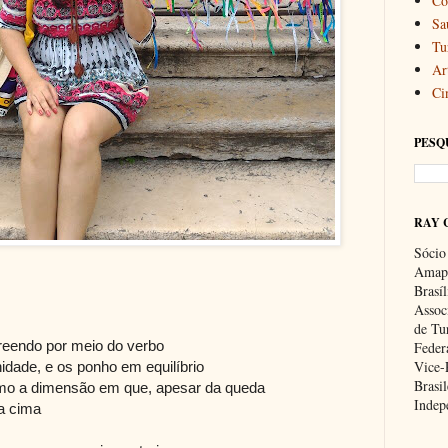
Co
Sa
Tu
Art
Ci
PESQ
RAY 
Sócio
Amapa
Brasí
Associ
de Tu
eendo por meio do verbo
Feder
Vice-
nidade, e os ponho em equilíbrio
Brasil
mo a dimensão em que, apesar da queda
Indep
ra cima