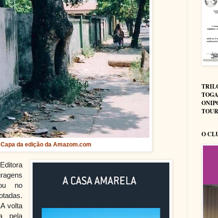
TRIL
TOGA
ONIP
TOUR
O CL
Capa da edição da Amazom.com
Editora
iragens
cou no
tadas.
 volta
a pela