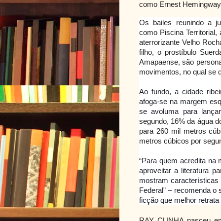
como Ernest Hemingway, 
Os bailes reunindo a j
como Piscina Territorial,
aterrorizante Velho Roch
filho, o prostíbulo Sue
Amapaense, são persona
movimentos, no qual se 
Ao fundo, a cidade ribe
afoga-se na margem esqu
se avoluma para lançar
segundo, 16% da água d
para 260 mil metros cúb
metros cúbicos por segu
“Para quem acredita na 
aproveitar a literatura 
mostram características l
Federal” – recomenda o 
ficção que melhor retrat
RAY CUNHA nasceu em 