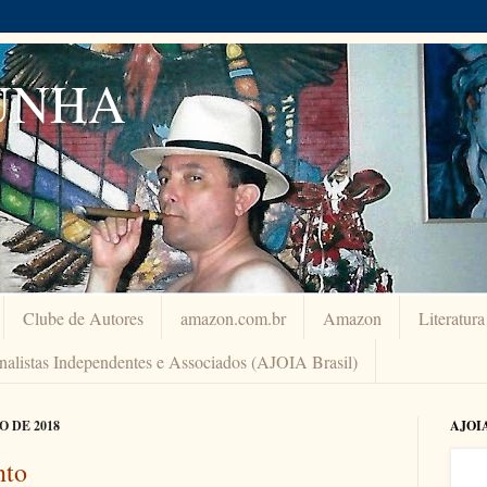
UNHA
Clube de Autores
amazon.com.br
Amazon
Literatur
rnalistas Independentes e Associados (AJOIA Brasil)
 DE 2018
AJOI
nto