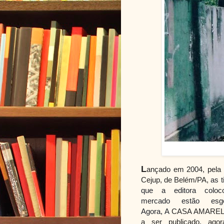
L
ançado em 2004, pela 
Cejup, de Belém/PA,
as t
que a editora colo
mercado estão esgo
Agora, A
CASA AMARELA
a ser publicado, agor