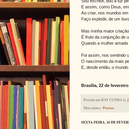
Sou escritor, dou à luz p
E assim, como Deus, emp
Ao criar, nos mundos em 
Faço explodir, de um bura
Mas minha maior criação,
É fruto da conjunção de
Quando a mulher amada 
Foi assim, nos sentindo 
O nascimento da mais pe
E, desde então, o mundo
Brasília, 22 de fevereir
Postado por
RAY CUNHA
às
1
Marcadores:
Poemas
SEXTA-FEIRA, 16 DE FEVER