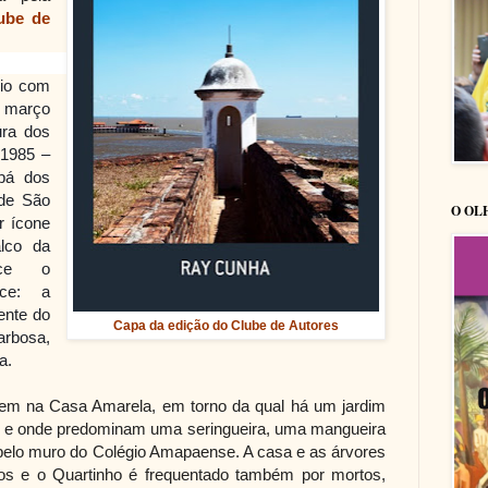
ube de
cio com
e março
ura dos
 1985 –
pá dos
 de São
O OL
r ícone
lco da
ece o
ce: a
ente do
Capa da edição do Clube de Autores
arbosa,
a.
em na Casa Amarela, em torno da qual há um jardim
s, e onde predominam uma seringueira, uma mangueira
 pelo muro do Colégio Amapaense. A casa e as árvores
s e o Quartinho é frequentado também por mortos,