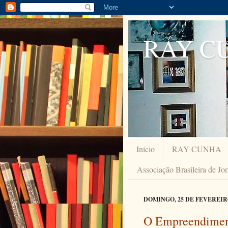
RAY C
Início
RAY CUNHA
Associação Brasileira de Jo
DOMINGO, 25 DE FEVEREIRO
O Empreendime