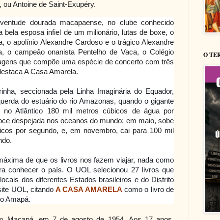
ou Antoine de Saint-Exupéry.
uventude dourada macapaense, no clube conhecido
 a bela esposa infiel de um milionário, lutas de boxe, o
a, o apolínio Alexandre Cardoso e o trágico Alexandre
rda, o campeão onanista Pentelho de Vaca, o Colégio
O TE
gens que compõe uma espécie de concerto com três
destaca A Casa Amarela.
irinha, seccionada pela Linha Imaginária do Equador,
erda do estuário do rio Amazonas, quando o gigante
 no Atlântico
180 mil metros cúbicos de água por
oce despejada nos oceanos do mundo; em maio, sobe
icos por segundo, e, em novembro, cai para 100 mil
ndo.
máxima de que os livros nos fazem viajar, nada como
para conhecer o país. O UOL selecionou 27 livros que
ocais dos diferentes Estados brasileiros e do Distrito
site UOL, citando
A CASA AMARELA
como o livro de
a o Amapá.
Macapá, em 7 de agosto de 1954. Aos 17 anos,