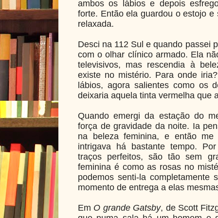
ambos os lábios e depois esfrego
forte. Então ela guardou o estojo 
relaxada.
Desci na 112 Sul e quando passei p
com o olhar clínico armado. Ela nã
televisivos, mas rescendia à bel
existe no mistério. Para onde iri
lábios, agora salientes como os 
deixaria aquela tinta vermelha que a
Quando emergi da estação do metr
força de gravidade da noite. Ia p
na beleza feminina, e então me
intrigava há bastante tempo. Po
traços perfeitos, são tão sem g
feminina é como as rosas no misté
podemos senti-la completamente 
momento de entrega a elas mesmas
Em
O grande Gatsby
, de Scott Fit