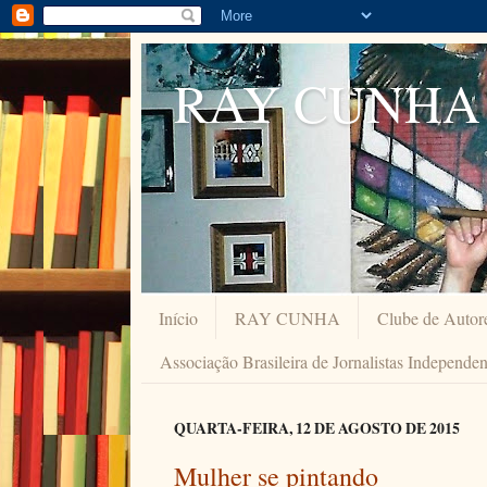
RAY CUNHA
Início
RAY CUNHA
Clube de Autor
Associação Brasileira de Jornalistas Independe
QUARTA-FEIRA, 12 DE AGOSTO DE 2015
Mulher se pintando