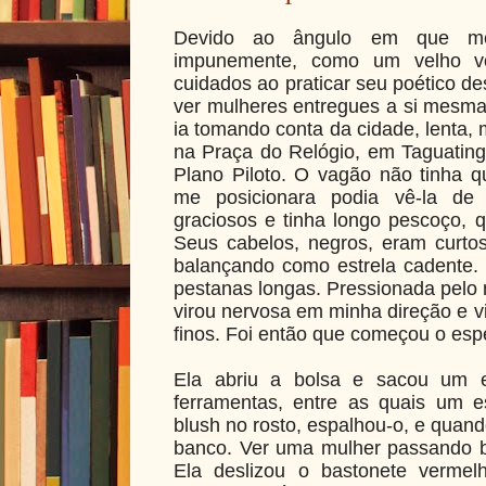
Devido ao ângulo em que me 
impunemente, como um velho v
cuidados ao praticar seu poético de
ver mulheres entregues a si mesmas
ia tomando conta da cidade, lenta,
na Praça do Relógio, em Taguating
Plano Piloto. O vagão não tinha 
me posicionara podia vê-la de
graciosos e tinha longo pescoço, 
Seus cabelos, negros, eram curtos
balançando como estrela cadente.
pestanas longas. Pressionada pelo 
virou nervosa em minha direção e v
finos. Foi então que começou o esp
Ela abriu a bolsa e sacou um es
ferramentas, entre as quais um e
blush no rosto, espalhou-o, e quand
banco. Ver uma mulher passando b
Ela deslizou o bastonete verme