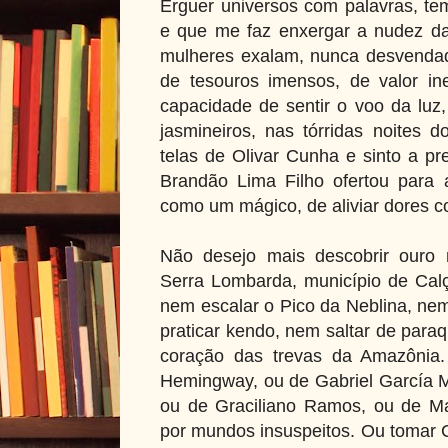
Erguer universos com palavras, te
e que me faz enxergar a nudez da
mulheres exalam, nunca desvendad
de tesouros imensos, de valor ine
capacidade de sentir o voo da luz
jasmineiros, nas tórridas noites
telas de Olivar Cunha e sinto a p
Brandão Lima Filho ofertou para
como um mágico, de aliviar dores c
Não desejo mais descobrir ouro
Serra Lombarda, município de Cal
nem escalar o Pico da Neblina, ne
praticar kendo, nem saltar de par
coração das trevas da Amazônia
Hemingway, ou de Gabriel García M
ou de Graciliano Ramos, ou de Ma
por mundos insuspeitos. Ou tomar 