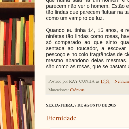
que numa sala há um homem e d
parecem não ver o homem. Estão e
tão lindas que parecem flutuar na 
como um vampiro de luz.
Quando eu tinha 14, 15 anos, e re
ninfetas tão lindas como rosas, ha
só comparado ao que sinto qu
sentada ao toucador, a escovar
pescoço e no colo fragrâncias de c
mesmo abandono delas mesmas. 
são como as rosas, que se bastam 
Postado por
RAY CUNHA
às
15:51
Nenhum 
Marcadores:
Crônicas
SEXTA-FEIRA, 7 DE AGOSTO DE 2015
Eternidade