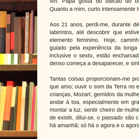
fim. Papa gosta do balcão do bar
Quanto a mim, curto intensamente t
Aos 21 anos, perdi-me, durante 
labirintos, até descobrir que est
elemento feminino. Hoje, camin
guiado pela experiência da longa
inclusive o sexto, estão encharca
denso começa a desaparecer, e sint
Tantas coisas proporcionam-me pra
que amo; ouvir o som da Terra no 
crianças, Mozart, gemidos da mulher
andar à toa, especialmente em gran
montar a luz, sentir cheiro de mul
de existir, dilui-se, o passado são 
há amanhã; só há o agora e o agora