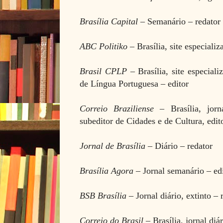
Brasília Capital
– Semanário
–
redator
ABC Politiko
– Brasília, site especiali
Brasil CPLP
– Brasília, site especia
de Língua Portuguesa
– editor
Correio Braziliense
– Brasília, jorn
subeditor de Cidades e de Cultura, edit
Jornal de Brasília
– Diário
– redator
Brasília Agora
– Jornal semanário
– ed
BSB Brasília
– Jornal diário, extinto
– 
Correio do Brasil
– Brasília, jornal diá