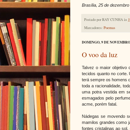
Brasília, 25 de dezembro
Postado por
RAY CUNHA
às
1
Marcadores:
Poemas
DOMINGO, 9 DE NOVEMBRO 
O voo da luz
Talvez o maior objetivo
tecidos quanto no corte.
terá sempre os homens d
toda a racionalidade, to
uma potra vestida em se
esmagados pelo perfume
acme, porém fatal.
Nádegas se movendo sob
mamilos grandes como j
fontes cristalinas ao sol