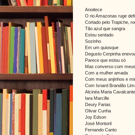
Anoitece
O rio Amazonas ruge def
Cortado pelo Trapiche, r
Tão azul que sangra
Estou sentado
Sozinho
Em um quiosque
Degusto Cerpinha enevo
Parece que estou só
Mas converso com meus
Com a mulher amada
Com meus anjinhos e mi
Com Isnard Brandão Lima
Alcinéa Maria Cavalcant
Iara Marcille
Deury Farias
Olivar Cunha
Joy Edson
José Montoril
Fernando Canto