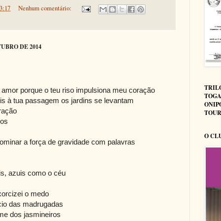
3:17
Nenhum comentário:
TUBRO DE 2014
TRIL
 amor porque o teu riso impulsiona meu coração
TOGA
ois à tua passagem os jardins se levantam
ONIP
oração
TOUR
ios
O CL
dominar a força de gravidade com palavras
is, azuis como o céu
xorcizei o medo
ncio das madrugadas
me dos jasmineiros