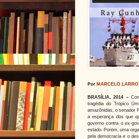
Por
MARCELO LARRO
BRASÍLIA, 2014 –
Con
tragédia do Trópico Úm
amazônidas, o senador Fo
a esperança dos que qu
governo contra o ex-go
estado. Porém, uma orga
pela democracia e o des