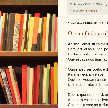
Postado por
RAY CUNHA
às
1
Marcadores:
Crônicas
SEGUNDA-FEIRA, 20 DE OU
O triunfo do azul
Ah! meu amor, tu és meu
Porque tu crias a vida, p
E a luz infinita vibra em 
Que escapa dos teus láb
Quisera eu ser poeta, e 
Para te dedicar versos
Que contivessem o mar
Um oceano inteiro de rub
Depois que te conheci, e
Aprendi a escutar o silê
Comecei a voar no perfu