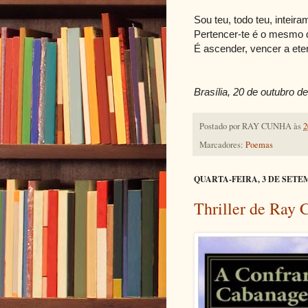
Sou teu, todo teu, inteira
Pertencer-te é o mesmo q
É ascender, vencer a ete
Brasília, 20 de outubro d
Postado por
RAY CUNHA
às
2
Marcadores:
Poemas
QUARTA-FEIRA, 3 DE SETE
Thriller de Ray 