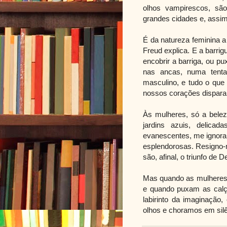
olhos vampirescos, sã
grandes cidades e, assim
É da natureza feminina 
Freud explica. E a barri
encobrir a barriga, ou 
nas ancas, numa tentat
masculino, e tudo o que
nossos corações dispara
Às mulheres, só a bele
jardins azuis, delica
evanescentes, me ignora
esplendorosas. Resigno-m
são, afinal, o triunfo de D
Mas quando as mulheres p
e quando puxam as calç
labirinto da imaginaçã
olhos e choramos em silê