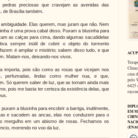
o pedras preciosas que cravejam as avenidas das
, de Brasília também.
a ambiguidade. Elas querem, mas juram que não. Nem
guinha é uma prova cabal disso. Puxam a blusinha para
puxam as calças para cima, dando algumas sacudidelas
iva sempre inútil de cobrir o objeto do tormento
 fazem é ampliar o mistério; sabem disso tudo, e que
ACU
m. Matam-nos, deixando-nos vivos.
Terap
Chine
za importa, pois são como as rosas que vicejam nos
casa 
das, perfumadas, lindas como mulher nua, e que,
pelo 
m. Só querem saber de luz, que as tornam ainda mais
6425 
e, pois me basta ter certeza da existência delas, que
rayc
eus.
DIPL
uxam a blusinha para encobrir a barriga, inutilmente,
EM M
as e sacodem as ancas, elas nos conduzem para o
CHIN
o, o mergulho em um abismo de rosas. Fechamos os
NACI
(ENA
ncio, morrendo no voo da luz.