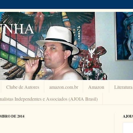
UNHA
Clube de Autores
amazon.com.br
Amazon
Literatur
rnalistas Independentes e Associados (AJOIA Brasil)
MBRO DE 2014
AJOI