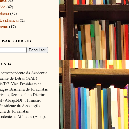
ntos
(63)
úde
(42)
rismo
(37)
es plásticas
(25)
nema
(17)
UISAR ESTE BLOG
CUNHA
 correspondente da Academia
ense de Letras (AAL) –
lia/DF. Vice-Presidente da
ação Brasileira de Jornalistas
rismo, Seccional do Distrito
al (Abrajet/DF). Primeiro
Presidente da Associação
eira de Jornalistas
endentes e Afiliados (Ajoia).