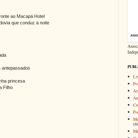
ronte ao Macapá Hotel
odovia que conduz à noite
Associ
Indep
ada
PUBL
 antepassados
Li
nha princesa
Pol
 Filho
Ar
e
Am
Cr
Po
Me
(6
Me