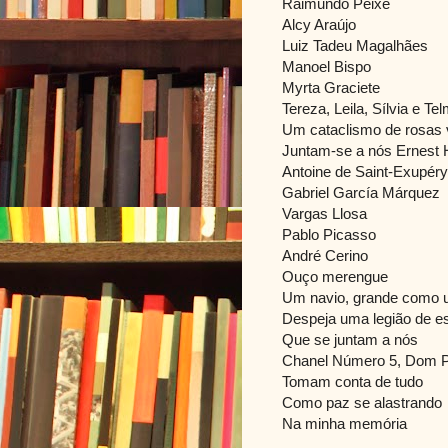
Raimundo Peixe
Alcy Araújo
Luiz Tadeu Magalhães
Manoel Bispo
Myrta Graciete
Tereza, Leila, Sílvia e Te
Um cataclismo de rosas
Juntam-se a nós Ernest
Antoine de Saint-Exupéry
Gabriel García Márquez
Vargas Llosa
Pablo Picasso
André Cerino
Ouço merengue
Um navio, grande como uma
Despeja uma legião de es
Que se juntam a nós
Chanel Número 5, Dom Pé
Tomam conta de tudo
Como paz se alastrando
Na minha memória