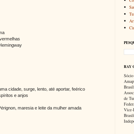
Co
Sa
Tu
Art
Ci
lma
 vermelhas
PESQ
 Hemingway
RAY 
Sócio
Amapa
Brasí
 cidade, surge, lento, até aportar, feérico
Associ
píritos e anjos
de Tu
Feder
rignon, maresia e leite da mulher amada
Vice-
Brasil
Indep