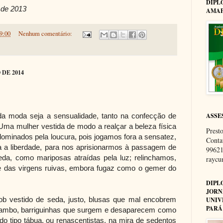
DIPL
 de 2013
AMAP
9:00
Nenhum comentário:
DE 2014
ASSE
 da moda seja a sensualidade, tanto na confecção de
 Uma mulher vestida de modo a realçar a beleza física
Presto
ominados pela loucura, pois jogamos fora a sensatez,
Conta
da a liberdade, para nos aprisionarmos à passagem de
99621
da, como mariposas atraídas pela luz; relinchamos,
rayc
 das virgens ruivas, embora fugaz como o gemer do
DIPL
JORN
 vestido de seda, justo, blusas que mal encobrem
UNIV
PARÁ
ambo, barriguinhas que surgem e desaparecem como
, do tipo tábua, ou renascentistas, na mira de sedentos