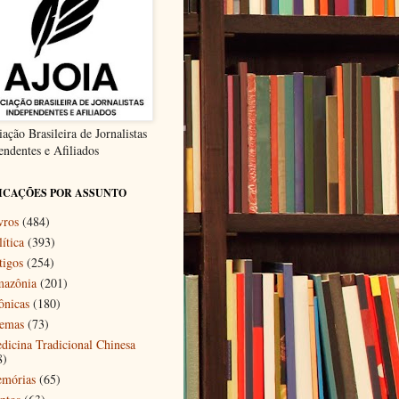
ação Brasileira de Jornalistas
endentes e Afiliados
ICAÇÕES POR ASSUNTO
vros
(484)
ítica
(393)
tigos
(254)
azônia
(201)
ônicas
(180)
emas
(73)
dicina Tradicional Chinesa
8)
mórias
(65)