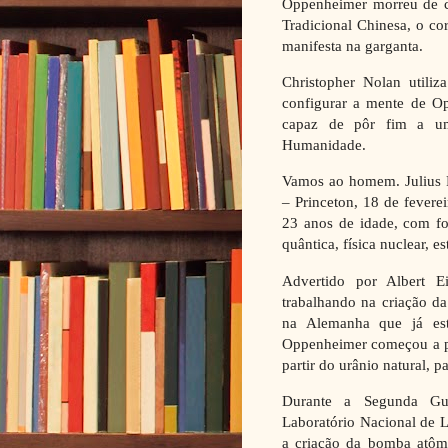
Oppenheimer morreu de c
Tradicional Chinesa, o co
manifesta na garganta.
Christopher Nolan utili
configurar a mente de O
capaz de pôr fim a um
Humanidade.
Vamos ao homem. Julius 
– Princeton, 18 de feverei
23 anos de idade, com fo
quântica, física nuclear, e
Advertido por Albert E
trabalhando na criação da
na Alemanha que já est
Oppenheimer começou a pe
partir do urânio natural, p
Durante a Segunda Gu
Laboratório Nacional de 
a criação da bomba atôm