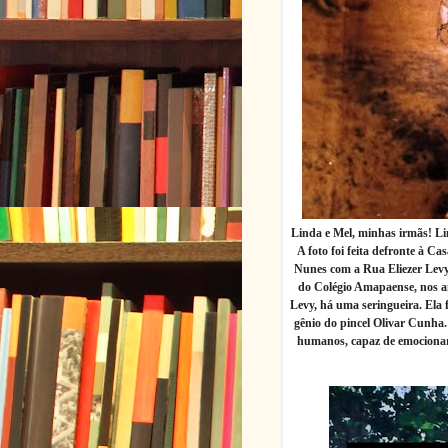
Linda e Mel, minhas irmãs! Lin
A foto foi feita defronte à 
Nunes com a Rua Eliezer Levy
do Colégio Amapaense, nos a
Levy, há uma seringueira. Ela
gênio do pincel Olivar Cunha
humanos, capaz de emocionar-