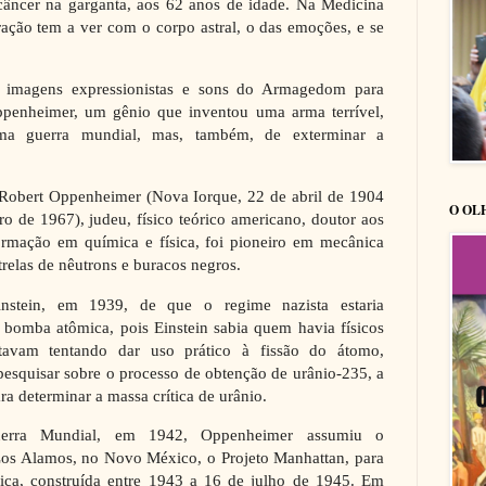
âncer na garganta, aos 62 anos de idade. Na Medicina
ração tem a ver com o corpo astral, o das emoções, e se
za imagens expressionistas e sons do Armagedom para
ppenheimer, um gênio que inventou uma arma terrível,
a guerra mundial, mas, também, de exterminar a
Robert Oppenheimer (Nova Iorque, 22 de abril de 1904
O OL
ro de 1967), judeu, físico teórico americano, doutor aos
rmação em química e física, foi pioneiro em mecânica
strelas de nêutrons e buracos negros.
instein, em 1939, de que o regime nazista estaria
 bomba atômica, pois Einstein sabia quem havia físicos
avam tentando dar uso prático à fissão do átomo,
squisar sobre o processo de obtenção de urânio-235, a
ara determinar a massa crítica de urânio.
erra Mundial, em 1942, Oppenheimer assumiu o
Los Alamos, no Novo México, o Projeto Manhattan, para
ica, construída entre 1943 a 16 de julho de 1945. Em