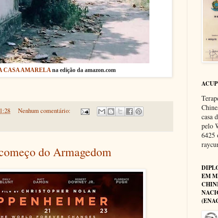
A CASA AMARELA
na edição da amazon.com
ACU
Terap
Chine
1:28
Nenhum comentário:
casa 
pelo 
6425 
rayc
 começo do Armagedom
DIPL
EM M
CHIN
NACI
(ENA