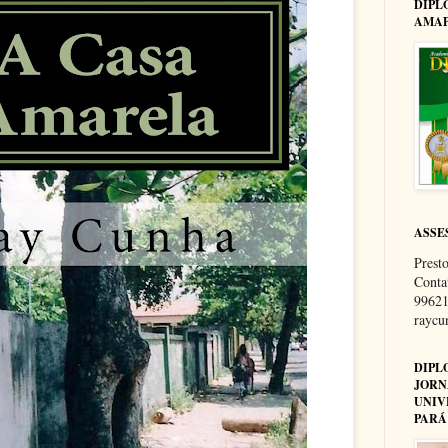
DIPL
AMAP
ASSE
Presto
Conta
99621
rayc
DIPL
JORN
UNIV
PARÁ