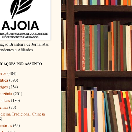
ação Brasileira de Jornalistas
endentes e Afiliados
ICAÇÕES POR ASSUNTO
vros
(484)
ítica
(393)
tigos
(254)
azônia
(201)
ônicas
(180)
emas
(73)
dicina Tradicional Chinesa
8)
mórias
(65)