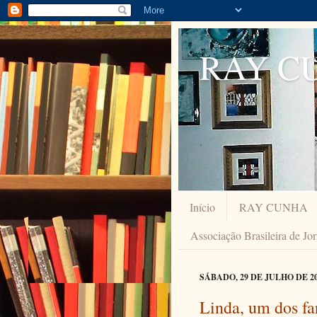
RAY C
Início
RAY CUNHA
Associação Brasileira de Jo
SÁBADO, 29 DE JULHO DE 2
Linda, um dos fa