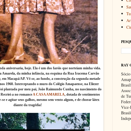
Co
Sa
Tu
Art
Ci
PESQ
RAY 
da aniversaria, hoje. Ela é um dos faróis que norteiam minha vida.
Sócio
Casa Amarela, da minha infância, na esquina da Rua Iracema Carvão
, em Macapá/AP. Vê-se, ao fundo, a construção da segunda metade
Amapa
nos 1960. Interceptando o muro do Colégio Amapaense, na Eliezer
Brasí
 foi plantada por meu pai, João Raimundo Cunha, no nascimento do
Associ
. Recriei-a no romance
A CASA AMARELA
, dotada de sentimentos
de Tu
se e agitar seus galhos, mesmo sem vento algum, e de chorar látex
Feder
diante da tragédia!
Vice-
Brasil
Indep