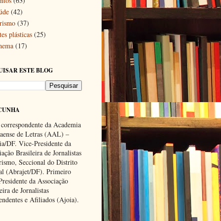
ntos
(63)
úde
(42)
rismo
(37)
es plásticas
(25)
nema
(17)
UISAR ESTE BLOG
CUNHA
 correspondente da Academia
ense de Letras (AAL) –
lia/DF. Vice-Presidente da
ação Brasileira de Jornalistas
rismo, Seccional do Distrito
al (Abrajet/DF). Primeiro
Presidente da Associação
eira de Jornalistas
endentes e Afiliados (Ajoia).