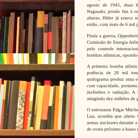
agosto de 1945, duas b
Nagasaki, pondo fim à re
alturas, Hitler já estava
então, com mais de 6 mil p
Finda a guerra, Oppenhei
Comissão de Energia Atôm
pelo controle internacio
bombas atômicas, opondo-
A primeira bomba atômica
potência de 20 mil to
quilograma produz uma ex
com capacidade, portanto,
incêndios e radiação. A 
atingindo dez milhões de 
O astronauta Edgar Mitch
Lua, acredita que aliens
armas nucleares durante a
de ovnis próximo a bases m