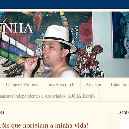
UNHA
Clube de Autores
amazon.com.br
Amazon
Literatur
rnalistas Independentes e Associados (AJOIA Brasil)
023
AJOI
róis que norteiam a minha vida!