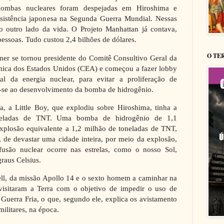
ombas nucleares foram despejadas em Hiroshima e
sistência japonesa na Segunda Guerra Mundial. Nessas
 no outro lado da vida. O Projeto Manhattan já contava,
essoas. Tudo custou 2,4 bilhões de dólares.
O TE
mer se tornou presidente do Comitê Consultivo Geral da
ica dos Estados Unidos (CEA) e começou a fazer lobby
nal da energia nuclear, para evitar a proliferação de
se ao desenvolvimento da bomba de hidrogênio.
, a Little Boy, que explodiu sobre Hiroshima, tinha a
neladas de TNT. Uma bomba de hidrogênio de 1,1
plosão equivalente a 1,2 milhão de toneladas de TNT,
 de devastar uma cidade inteira, por meio da explosão,
fusão nuclear ocorre nas estrelas, como o nosso Sol,
graus Celsius.
ell, da missão Apollo 14 e o sexto homem a caminhar na
 visitaram a Terra com o objetivo de impedir o uso de
 Guerra Fria, o que, segundo ele, explica os avistamento
ilitares, na época.