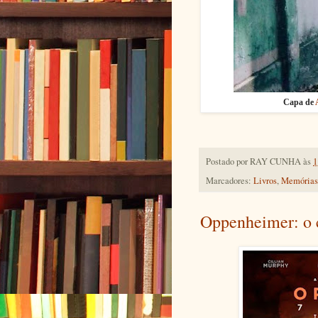
Capa de
Postado por
RAY CUNHA
às
1
Marcadores:
Livros
,
Memórias
Oppenheimer: o