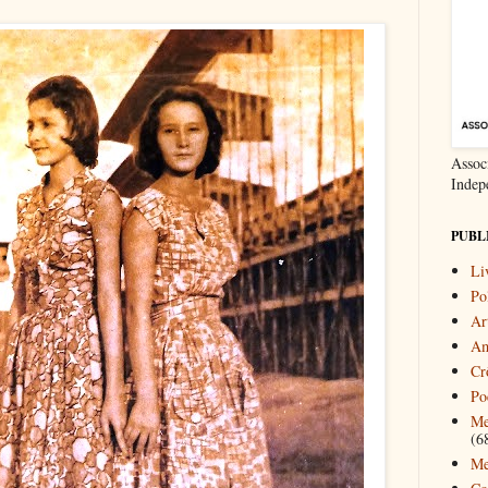
Associ
Indep
PUBL
Li
Pol
Ar
Am
Cr
Po
Me
(6
Me