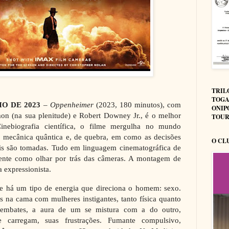
TRIL
TOGA
HO DE 2023
–
Oppenheimer
(2023, 180 minutos), com
ONIP
on (na sua plenitude) e Robert Downey Jr., é o melhor
TOUR
inebiografia científica, o filme mergulha no mundo
a mecânica quântica e, de quebra, em como as decisões
O CL
is são tomadas. Tudo em linguagem cinematográfica de
nte como olhar por trás das câmeras. A montagem de
 expressionista.
ue há um tipo de energia que direciona o homem: sexo.
 na cama com mulheres instigantes, tanto física quanto
s embates, a aura de um se mistura com a do outro,
e carregam, suas frustrações. Fumante compulsivo,