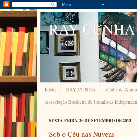
RAY CUNHA
Início
RAY CUNHA
Clube de Autor
Associação Brasileira de Jornalistas Independe
SEXTA-FEIRA, 20 DE SETEMBRO DE 2013
Sob o Céu nas Nuvens