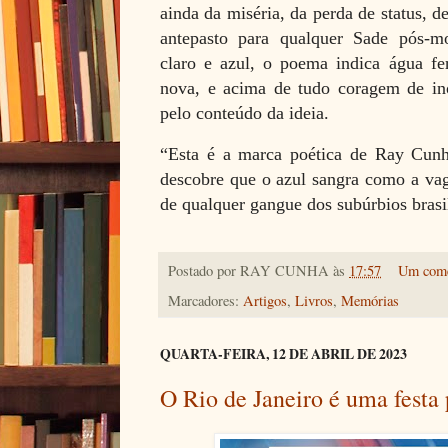
ainda da miséria, da perda de status, d
antepasto para qualquer Sade pós-mod
claro e azul, o poema indica água fer
nova, e acima de tudo coragem de ino
pelo conteúdo da ideia.
“Esta é a marca poética de Ray Cunh
descobre que o azul sangra como a va
de qualquer gangue dos subúrbios brasi
Postado por
RAY CUNHA
às
17:57
Um come
Marcadores:
Artigos
,
Livros
,
Memórias
QUARTA-FEIRA, 12 DE ABRIL DE 2023
O Rio de Janeiro é uma festa