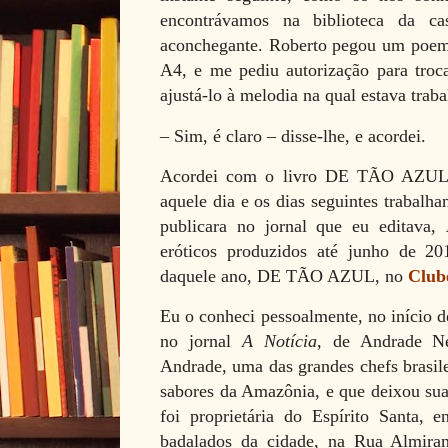
encontrávamos na biblioteca da c
aconchegante. Roberto pegou um poe
A4, e me pediu autorização para troc
ajustá-lo à melodia na qual estava trab
– Sim, é claro – disse-lhe, e acordei.
Acordei com o livro DE TÃO AZUL
aquele dia e os dias seguintes trabalh
publicara no jornal que eu editava,
eróticos produzidos até junho de 2
daquele ano, DE TÃO AZUL, no
Club
Eu o conheci pessoalmente, no início 
no jornal
A Notícia
, de Andrade Ne
Andrade, uma das grandes chefs brasil
sabores da Amazônia, e que deixou sua
foi proprietária do Espírito Santa, 
badalados da cidade, na Rua Almiran