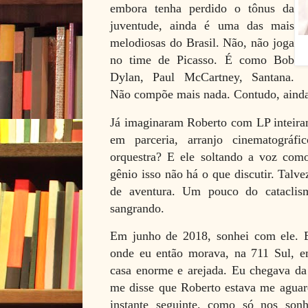
embora tenha perdido o tônus da
juventude, ainda é uma das mais
melodiosas do Brasil. Não, não joga
no time de Picasso. É como Bob
Dylan, Paul McCartney, Santana.
Não compõe mais nada. Contudo, ainda
Já imaginaram Roberto com LP inteira
em parceria, arranjo cinematográ
orquestra? E ele soltando a voz co
gênio isso não há o que discutir. Talve
de aventura. Um pouco do cataclis
sangrando.
Em junho de 2018, sonhei com ele. E
onde eu então morava, na 711 Sul, e
casa enorme e arejada. Eu chegava da
me disse que Roberto estava me aguar
instante seguinte, como só nos son