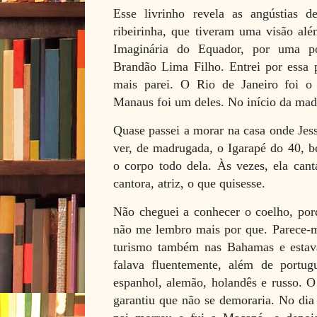
Esse livrinho revela as angústias 
ribeirinha, que tiveram uma visão al
Imaginária do Equador, por uma po
Brandão Lima Filho. Entrei por essa p
mais parei. O Rio de Janeiro foi o
Manaus foi um deles. No início da madr
Quase passei a morar na casa onde Jess
ver, de madrugada, o Igarapé do 40, 
o corpo todo dela. Às vezes, ela cant
cantora, atriz, o que quisesse.
Não cheguei a conhecer o coelho, porq
não me lembro mais por que. Parece-m
turismo também nas Bahamas e estava 
falava fluentemente, além de portuguê
espanhol, alemão, holandês e russo. O 
garantiu que não se demoraria. No dia