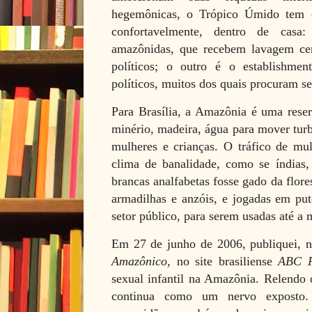
hegemônicas, o Trópico Úmido tem do
confortavelmente, dentro de casa
amazônidas, que recebem lavagem cer
políticos; o outro é o establishmen
políticos, muitos dos quais procuram se
Para Brasília, a Amazônia é uma reser
minério, madeira, água para mover turb
mulheres e crianças. O tráfico de mu
clima de banalidade, como se índias, 
brancas analfabetas fosse gado da flore
armadilhas e anzóis, e jogadas em put
setor público, para serem usadas até a 
Em 27 de junho de 2006, publiquei, 
Amazônico
, no site brasiliense
ABC P
sexual infantil na Amazônia. Relendo o
continua como um nervo exposto. 