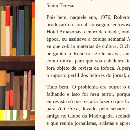
Santa Teresa.
Pois bem, naquele ano, 1976, Rober
produção do jornal conseguiu entrevis
Hotel Amazonas, centro da cidade, ond
época, eu assinava a coluna semanal
N
eu que cobria matérias de cultura. O c
perguntar a Roberto se ele usava, an
como touca, para que sua cabeleira fi
fora objeto de revista de fofoca. A per
o suposto perfil dos leitores do jornal,
Tudo bem! O problema era outro: o ún
falhando e isso foi meu terror, porq
entrevista só me restaria fazer o que f
para
A Crítica
, levado pelo senador
amigo no Clube da Madrugada, sediado 
e que reunia jornalistas, artistas e ap