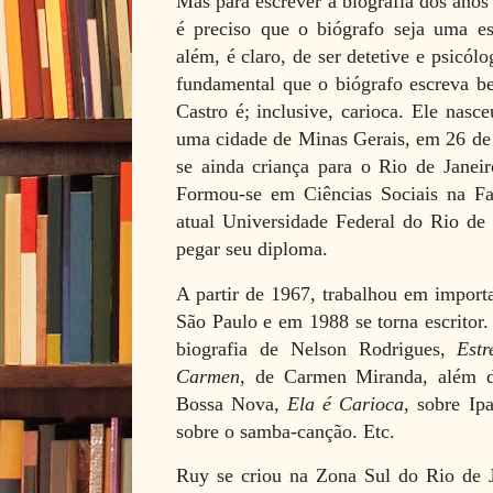
Mas para escrever a biografia dos anos
é preciso que o biógrafo seja uma es
além, é claro, de ser detetive e psicó
fundamental que o biógrafo escreva b
Castro é; inclusive, carioca. Ele nasc
uma cidade de Minas Gerais, em 26 de
se ainda criança para o Rio de Janeir
Formou-se em Ciências Sociais na Fac
atual Universidade Federal do Rio de
pegar seu diploma.
A partir de 1967, trabalhou em importa
São Paulo e em 1988 se torna escritor
biografia de Nelson Rodrigues,
Estr
Carmen
, de Carmen Miranda, além
Bossa Nova,
Ela é Carioca
, sobre I
sobre o samba-canção. Etc.
Ruy se criou na Zona Sul do Rio de J