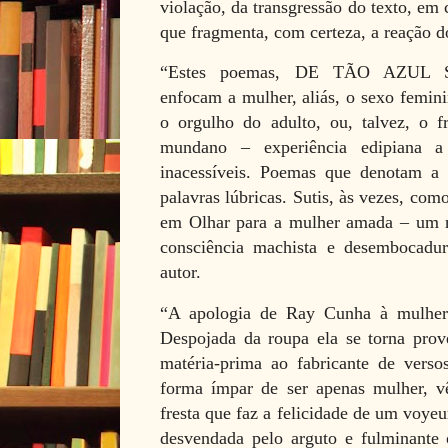
violação, da transgressão do texto, em 
que fragmenta, com certeza, a reação d
“Estes poemas, DE TÃO AZUL S
enfocam a mulher, aliás, o sexo femini
o orgulho do adulto, ou, talvez, o 
mundano – experiência edipiana a 
inacessíveis. Poemas que denotam a
palavras lúbricas. Sutis, às vezes, co
em Olhar para a mulher amada – um ra
consciência machista e desembocadu
autor.
“A apologia de Ray Cunha à mulher é
Despojada da roupa ela se torna prov
matéria-prima ao fabricante de verso
forma ímpar de ser apenas mulher, vê
fresta que faz a felicidade de um voyeu
desvendada pelo arguto e fulminante o