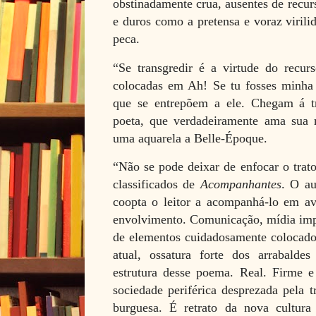
obstinadamente crua, ausentes de recur
e duros como a pretensa e voraz virili
peca.
“Se transgredir é a virtude do recurs
colocadas em Ah! Se tu fosses minha 
que se entrepõem a ele. Chegam á t
poeta, que verdadeiramente ama sua 
uma aquarela a Belle-Époque.
“Não se pode deixar de enfocar o trato
classificados de
Acompanhantes
. O au
coopta o leitor a acompanhá-lo em av
envolvimento. Comunicação, mídia impr
de elementos cuidadosamente colocados
atual, ossatura forte dos arrabald
estrutura desse poema. Real. Firme e
sociedade periférica desprezada pela t
burguesa. É retrato da nova cultura 