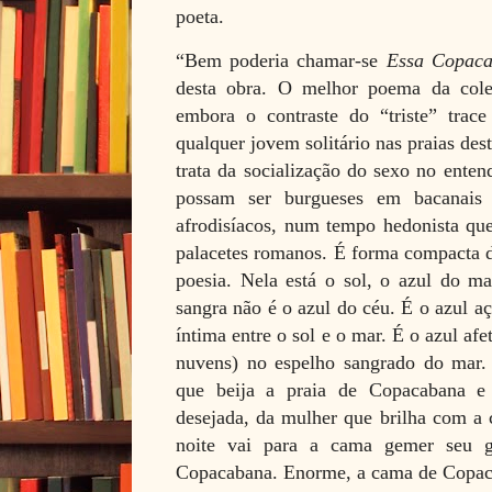
poeta.
“Bem poderia chamar-se
Essa Copaca
desta obra. O melhor poema da cole
embora o contraste do “triste” trace
qualquer jovem solitário nas praias dest
trata da socialização do sexo no ente
possam ser burgueses em bacanais t
afrodisíacos, num tempo hedonista que
palacetes romanos. É forma compacta d
poesia. Nela está o sol, o azul do ma
sangra não é o azul do céu. É o azul aç
íntima entre o sol e o mar. É o azul af
nuvens) no espelho sangrado do mar. 
que beija a praia de Copacabana e
desejada, da mulher que brilha com a 
noite vai para a cama gemer seu 
Copacabana. Enorme, a cama de Copac