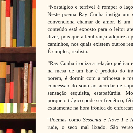
“Nostálgico e terrível é romper o la
Neste poema Ray Cunha instiga um s
convenciona chamar de amor. É um tr
conteúdo está exposto para o leitor at
dizer, pois que a lembrança adquire a p
caminhos, nos quais existem outros re
É simples, realista.
“Ray Cunha ironiza a relação poética e
na mesa de um bar é produto do incon
porém, é dormir com a princesa e met
concessão do sono ao acordar de sup
sensação esquisita, estapafúrdia. M
porque o trágico pode ser frenético, fé
exatamente na hora irônica do enforca
“Poemas como
Sessenta e Nove I
e
I
rude, o seco mal lixado. São verso