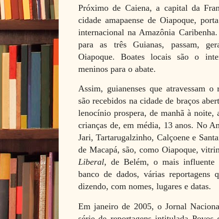
Próximo de Caiena, a capital da Fran
cidade amapaense de Oiapoque, porta 
internacional na Amazônia Caribenha.
para as três Guianas, passam, ge
Oiapoque. Boates locais são o int
meninos para o abate.
Assim, guianenses que atravessam o r
são recebidos na cidade de braços aber
lenocínio prospera, de manhã à noite,
crianças de, em média, 13 anos. No A
Jari, Tartarugalzinho, Calçoene e Sant
de Macapá, são, como Oiapoque, vitrine
Liberal
, de Belém, o mais influente
banco de dados, várias reportagens
dizendo, com nomes, lugares e datas.
Em janeiro de 2005, o Jornal Nacion
série de reportagens intitulada Povos