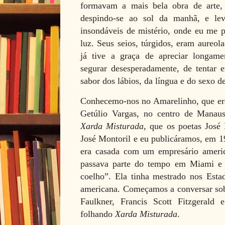
formavam a mais bela obra de arte,
despindo-se ao sol da manhã, e lev
insondáveis de mistério, onde eu me p
luz. Seus seios, túrgidos, eram aureo
já tive a graça de apreciar longamen
segurar desesperadamente, de tentar 
sabor dos lábios, da língua e do sexo d
Conhecemo-nos no Amarelinho, que era
Getúlio Vargas, no centro de Manau
Xarda Misturada
, que os poetas José
José Montoril e eu publicáramos, em 1
era casada com um empresário ameri
passava parte do tempo em Miami e
coelho”. Ela tinha mestrado nos Estad
americana. Começamos a conversar so
Faulkner, Francis Scott Fitzgerald e
folhando
Xarda Misturada
.