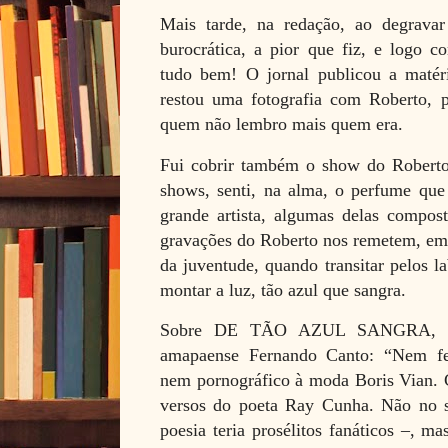
Mais tarde, na redação, ao degravar 
burocrática, a pior que fiz, e logo 
tudo bem! O jornal publicou a matér
restou uma fotografia com Roberto, po
quem não lembro mais quem era.
Fui cobrir também o show do Roberto,
shows, senti, na alma, o perfume que
grande artista, algumas delas compos
gravações do Roberto nos remetem, em 
da juventude, quando transitar pelos 
montar a luz, tão azul que sangra.
Sobre DE TÃO AZUL SANGRA, escr
amapaense Fernando Canto: “Nem fes
nem pornográfico à moda Boris Vian. 
versos do poeta Ray Cunha. Não no se
poesia teria prosélitos fanáticos –, ma