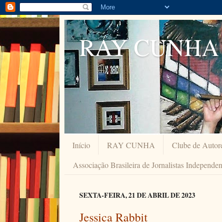
RAY CUNHA
Início
RAY CUNHA
Clube de Autor
Associação Brasileira de Jornalistas Independe
SEXTA-FEIRA, 21 DE ABRIL DE 2023
Jessica Rabbit