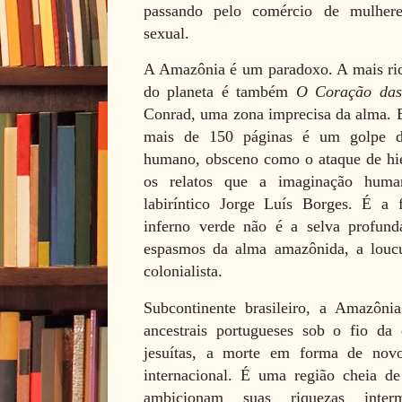
passando pelo comércio de mulhere
sexual.
A Amazônia é um paradoxo. A mais rica
do planeta é também
O Coração das
Conrad, uma zona imprecisa da alma. 
mais de 150 páginas é um golpe de
humano, obsceno como o ataque de hie
os relatos que a imaginação huma
labiríntico Jorge Luís Borges. É a
inferno verde não é a selva profunda
espasmos da alma amazônida, a loucu
colonialista.
Subcontinente brasileiro, a Amazônia
ancestrais portugueses sob o fio da 
jesuítas, a morte em forma de nov
internacional. É uma região cheia d
ambicionam suas riquezas inte