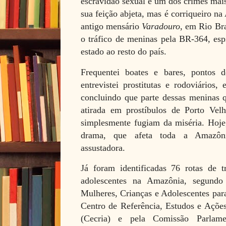
escravidão sexual é um dos crimes mais
sua feição abjeta, mas é corriqueiro n
antigo mensário
Varadouro
, em Rio Br
o tráfico de meninas pela BR-364, esp
estado ao resto do país.
Frequentei boates e bares, pontos 
entrevistei prostitutas e rodoviários, e
concluindo que parte dessas meninas
atirada em prostíbulos de Porto Vel
simplesmente fugiam da miséria. Hoje,
drama, que afeta toda a Amazôni
assustadora.
Já foram identificadas 76 rotas de t
adolescentes na Amazônia, segundo
Mulheres, Crianças e Adolescentes par
Centro de Referência, Estudos e Ações
(Cecria) e pela Comissão Parlame