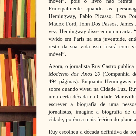
móvel”, pois o livro não retrata
Principalmente quando as persona
Hemingway, Pablo Picasso, Ezra Pou
Madox Ford, John Dos Passos, James Jo
vez, Hemingway disse em uma carta: “Se
vivido em Paris na sua juventude, en
resto da sua vida isso ficará com v
móvel”.
Agora, o jornalista Ruy Castro publica
Moderno dos Anos 20
(Companhia das
494 páginas). Enquanto Hemingway e
sobre quando viveu na Cidade Luz, Ruy
uma certa década na Cidade Maravilhos
escrever a biografia de uma pesso
jornalistas, imagine a biografia de
cidade, porém a mais feérica do planeta
Ruy escolheu a década definitiva da fo