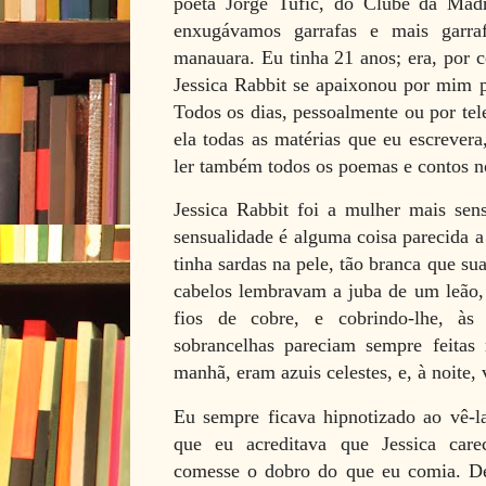
poeta Jorge Tufic, do Clube da Mad
enxugávamos garrafas e mais garraf
manauara. Eu tinha 21 anos; era, por c
Jessica Rabbit se apaixonou por mim p
Todos os dias, pessoalmente ou por tel
ela todas as matérias que eu escrevera
ler também todos os poemas e contos n
Jessica Rabbit foi a mulher mais sen
sensualidade é alguma coisa parecida a
tinha sardas na pele, tão branca que su
cabelos lembravam a juba de um leão,
fios de cobre, e cobrindo-lhe, às
sobrancelhas pareciam sempre feitas 
manhã, eram azuis celestes, e, à noite,
Eu sempre ficava hipnotizado ao vê-la 
que eu acreditava que Jessica car
comesse o dobro do que eu comia. Dei