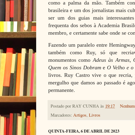
como a palma da mão. Também conhe
brasileira e um dos jornalistas mais cul
ser um dos guias mais interessante
frequenta dos sebos à Academia Brasil
membro, e certamente sabe onde se com
Fazendo um paralelo entre Hemingwa
também como Ruy, só que recriav
monumentos como
Adeus às Armas
,
Quem os Sinos Dobram
e
O Velho e o
livros. Ruy Castro vive o que recria,
mergulho que damos ao passado é agor
permanente.
Postado por
RAY CUNHA
às
19:17
Nenhum 
Marcadores:
Artigos
,
Livros
QUINTA-FEIRA, 6 DE ABRIL DE 2023