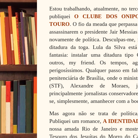
Estou trabalhando, atualmente, no terc
publiquei
O CLUBE DOS ONIP
TOURO
. O fio da meada que perpassa 
assassinarem o presidente Jair Messias
novamente de política. Desculpas-me, 
ditadura da toga. Lula da Silva está
fantasia: instalar uma ditadura tip
outros, my friend. Os tempos, ag
perigosíssimos. Qualquer passo em fal
penitenciária de Brasília, onde o mini
(STF), Alexandre de Moraes, jo
principalmente jornalistas conservador
se, simplesmente, amanhecer com a boc
Mas agora não se trata de polític
Publiquei um romance,
A IDENTIDA
nossa amada Rio de Janeiro e mostr
Tesouro dos Jesuítas do Morro do C