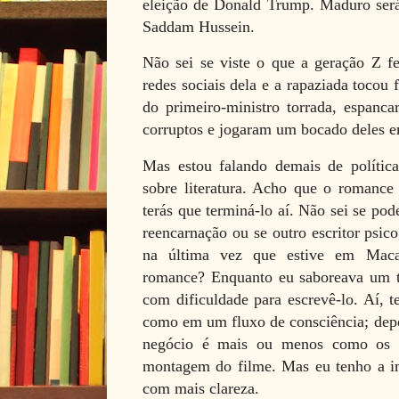
eleição de Donald Trump. Maduro será
Saddam Hussein.
Não sei se viste o que a geração Z fe
redes sociais dela e a rapaziada tocou
do primeiro-ministro torrada, espanca
corruptos e jogaram um bocado deles e
Mas estou falando demais de política
sobre literatura. Acho que o romance 
terás que terminá-lo aí. Não sei se po
reencarnação ou se outro escritor psic
na última vez que estive em Maca
romance? Enquanto eu saboreava um ta
com dificuldade para escrevê-lo. Aí, t
como em um fluxo de consciência; depoi
negócio é mais ou menos como os d
montagem do filme. Mas eu tenho a im
com mais clareza.