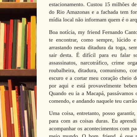
estacionamento. Custou 15 milhões de 
do Rio Amazonas e a fachada tem for
mídia local não informam quem é o arq
Boa notícia, my friend Fernando Cant
te encontrar, como sempre, lúcido 
arrastando nesta ditadura da toga, 
sair desta. É difícil para eu falar s
assassinatos, narcotráfico, crime org
roubalheira, ditadura, comunismo, c
escuro e a cortar meu coração cheio d
por aqui e está provavelmente beb
Quando eu ia a Macapá, passávamos o
comendo, e andando naquele teu carrão
Uma coisa, entretanto, posso garantir,
para com as coisas duras. Eu aprend
acompanhar os acontecimentos com pac
meio mundo. O bom, friend, é que 