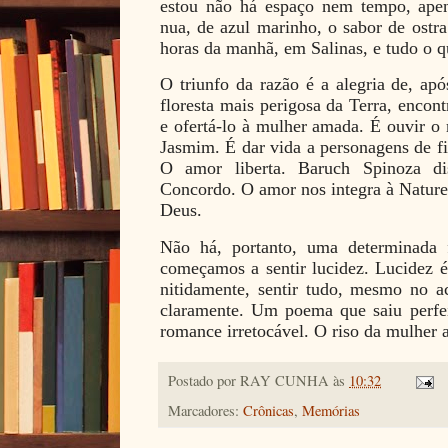
estou não há espaço nem tempo, apen
nua, de azul marinho, o sabor de ostr
horas da manhã, em Salinas, e tudo o 
O triunfo da razão é a alegria de, ap
floresta mais perigosa da Terra, enco
e ofertá-lo à mulher amada. É ouvir o 
Jasmim. É dar vida a personagens de f
O amor liberta. Baruch Spinoza d
Concordo. O amor nos integra à Naturez
Deus.
Não há, portanto, uma determinada 
começamos a sentir lucidez. Lucidez é
nitidamente, sentir tudo, mesmo no ac
claramente. Um poema que saiu perf
romance irretocável. O riso da mulher
Postado por
RAY CUNHA
às
10:32
Marcadores:
Crônicas
,
Memórias