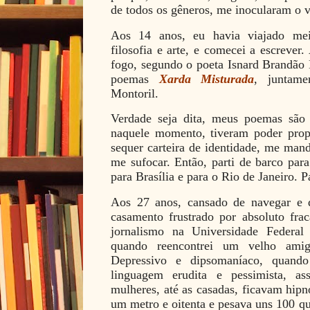
de todos os gêneros, me inocularam o v
Aos 14 anos, eu havia viajado mei
filosofia e arte, e comecei a escrever
fogo, segundo o poeta Isnard Brandão 
poemas
Xarda Misturada
, juntam
Montoril.
Verdade seja dita, meus poemas são 
naquele momento, tiveram poder pro
sequer carteira de identidade, me ma
me sufocar. Então, parti de barco par
para Brasília e para o Rio de Janeiro. P
Aos 27 anos, cansado de navegar e 
casamento frustrado por absoluto fra
jornalismo na Universidade Federa
quando reencontrei um velho ami
Depressivo e dipsomaníaco, quand
linguagem erudita e pessimista, a
mulheres, até as casadas, ficavam hipn
um metro e oitenta e pesava uns 100 qui