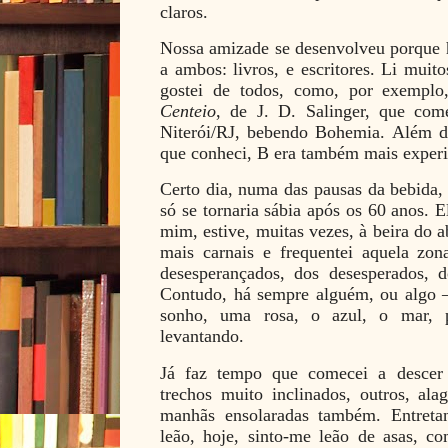
claros.
Nossa amizade se desenvolveu porque h
a ambos: livros, e escritores. Li muit
gostei de todos, como, por exempl
Centeio
, de J. D. Salinger, que com
Niterói/RJ, bebendo Bohemia. Além de
que conheci, B era também mais experi
Certo dia, numa das pausas da bebida,
só se tornaria sábia após os 60 anos. 
mim, estive, muitas vezes, à beira do 
mais carnais e frequentei aquela zona
desesperançados, dos desesperados, d
Contudo, há sempre alguém, ou algo
sonho, uma rosa, o azul, o mar, 
levantando.
Já faz tempo que comecei a descer 
trechos muito inclinados, outros, al
manhãs ensolaradas também. Entreta
leão, hoje, sinto-me leão de asas, c