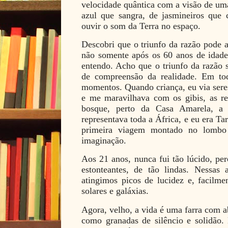
velocidade quântica com a visão de uma
azul que sangra, de jasmineiros que 
ouvir o som da Terra no espaço.
Descobri que o triunfo da razão pode 
não somente após os 60 anos de ida
entendo. Acho que o triunfo da razão 
de compreensão da realidade. Em to
momentos. Quando criança, eu via sere
e me maravilhava com os gibis, as r
bosque, perto da Casa Amarela, a 
representava toda a África, e eu era Ta
primeira viagem montado no lombo 
imaginação.
Aos 21 anos, nunca fui tão lúcido, per
estonteantes, de tão lindas. Nessas a
atingimos picos de lucidez e, facilme
solares e galáxias.
Agora, velho, a vida é uma farra com 
como granadas de silêncio e solidão.