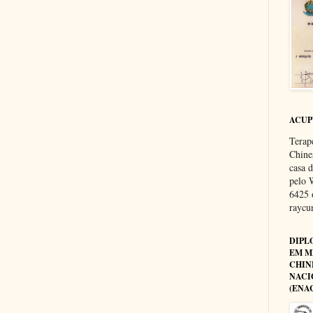
ACU
Terap
Chine
casa 
pelo 
6425 
rayc
DIPL
EM M
CHIN
NACI
(ENA