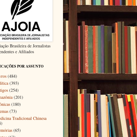
ação Brasileira de Jornalistas
endentes e Afiliados
ICAÇÕES POR ASSUNTO
vros
(484)
ítica
(393)
tigos
(254)
azônia
(201)
ônicas
(180)
emas
(73)
dicina Tradicional Chinesa
8)
mórias
(65)