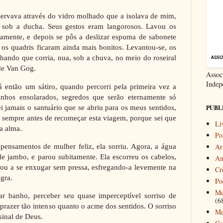
servava através do vidro molhado que a isolava de mim,
, sob a ducha. Seus gestos eram langorosos. Lavou os
mente, e depois se pôs a deslizar espuma de sabonete
 os quadris ficaram ainda mais bonitos. Levantou-se, os
nhando que corria, nua, sob a chuva, no meio do roseiral
 de Van Gog.
Associ
Indep
á então um sátiro, quando percorri pela primeira vez a
inhos ensolarados, segredos que serão eternamente só
 jamais o santuário que se abriu para os meus sentidos,
PUBL
 sempre antes de recomeçar esta viagem, porque sei que
Li
a alma.
Pol
Ar
pensamentos de mulher feliz, ela sorriu. Agora, a água
de jambo, e parou subitamente. Ela escorreu os cabelos,
Am
ou a se enxugar sem pressa, esfregando-a levemente na
Cr
gra.
Po
Me
r banho, perceber seu quase imperceptível sorriso de
(6
 prazer tão intenso quanto o acme dos sentidos. O sorriso
Me
sinal de Deus.