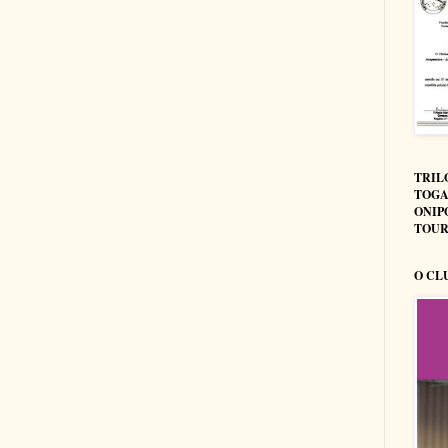
TRIL
TOGA
ONIP
TOUR
O CL