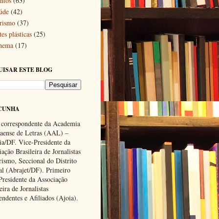
ntos
(63)
úde
(42)
rismo
(37)
es plásticas
(25)
nema
(17)
UISAR ESTE BLOG
CUNHA
 correspondente da Academia
ense de Letras (AAL) –
lia/DF. Vice-Presidente da
ação Brasileira de Jornalistas
rismo, Seccional do Distrito
al (Abrajet/DF). Primeiro
Presidente da Associação
eira de Jornalistas
endentes e Afiliados (Ajoia).