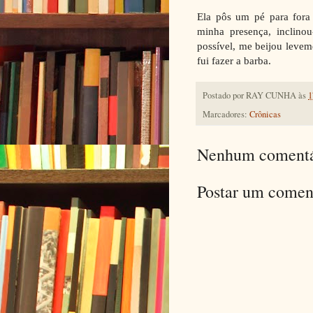
Ela pôs um pé para fora 
minha presença, inclino
possível, me beijou levem
fui fazer a barba.
Postado por
RAY CUNHA
às
1
Marcadores:
Crônicas
Nenhum comentá
Postar um comen