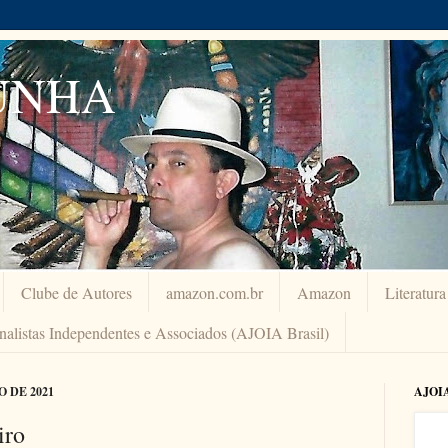
UNHA
Clube de Autores
amazon.com.br
Amazon
Literatur
rnalistas Independentes e Associados (AJOIA Brasil)
O DE 2021
AJOI
iro