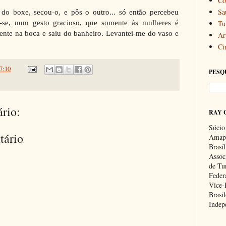
Co
Sa
do boxe, secou-o, e pôs o outro... só então percebeu
u-se, num gesto gracioso, que somente às mulheres é
Tu
ente na boca e saiu do banheiro. Levantei-me do vaso e
Art
Ci
7:10
PESQ
rio:
RAY 
Sócio
tário
Amapa
Brasí
Associ
de Tu
Feder
Vice-
Brasil
Indep