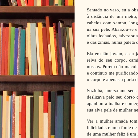
Sentado no vaso, eu a ob
à distância de um metro
cabelos com xampu, longa
na sua pele. Abaixou-se e
olhos fechados, talvez so
e das zínias, numa paleta
Ela era tão jovem, e eu j
relva do seu corpo, cam
nossos. Porém não maculei
e continuo me purificando
o corpo é apenas a porta d
Sozinha, imersa nos seus 
deslizava pelo seu dorso 
apanhou a toalha e começ
sua alva pele de mulher ne
Ver a mulher amada toma
felicidade, é uma fonte de
de uma mulher feliz é um 