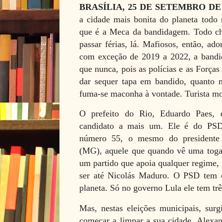
BRASÍLIA, 25 DE SETEMBRO DE
a cidade mais bonita do planeta tod
que é a Meca da bandidagem. Todo ch
passar férias, lá. Mafiosos, então, ad
com exceção de 2019 a 2022, a band
que nunca, pois as polícias e as Força
dar sequer tapa em bandido, quanto m
fuma-se maconha à vontade. Turista mo
O prefeito do Rio, Eduardo Paes, 
candidato a mais um. Ele é do PSD,
número 55, o mesmo do presidente
(MG), aquele que quando vê uma toga 
um partido que apoia qualquer regime, 
ser até Nicolás Maduro. O PSD tem 
planeta. Só no governo Lula ele tem trê
Mas, nestas eleições municipais, surg
começar a limpar a sua cidade. Alexa