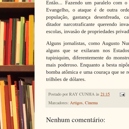
Então... Fazendo um paralelo com o
Evangelho, o ataque é de outra ord
população, gastança desenfreada, c
ditador narcotraficante querendo inva
escolas, invasão de propriedades priva
Alguns jornalistas, como Augusto Nun
alguns que se exilaram nos Estado
tupiniquim, diferentemente do monstr
mais poderoso. Enquanto a besta nipô
bomba atômica e uma couraça que se re
trilhões de dólares.
Postado por
RAY CUNHA
às
21:15
Marcadores:
Artigos
,
Cinema
Nenhum comentário: