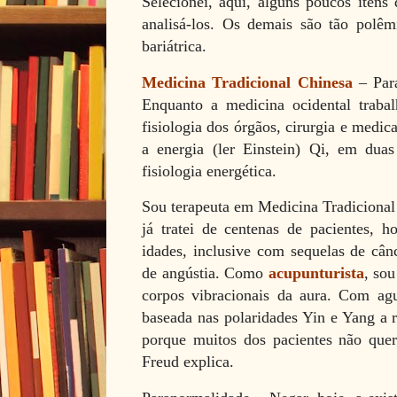
Selecionei, aqui, alguns poucos itens
analisá-los. Os demais são tão polêm
bariátrica.
Medicina Tradicional Chinesa
– Para
Enquanto a medicina ocidental trab
fisiologia dos órgãos, cirurgia e med
a energia (ler Einstein) Qi, em duas
fisiologia energética.
Sou terapeuta em Medicina Tradicional 
já tratei de centenas de pacientes, 
idades, inclusive com sequelas de cânc
de angústia. Como
acupunturista
, so
corpos vibracionais da aura. Com agul
baseada nas polaridades Yin e Yang a 
porque muitos dos pacientes não quer
Freud explica.