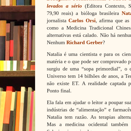
levados a sério
(Editora Contexto, 
79,90 reais) a bióloga brasileira
Nat
jornalista
Carlos Orsi
, afirma que as 
como a Medicina Tradicional Chines
alternativas está calado. Não há nenhu
Nenhum
Richard Gerber
?
Natalia é uma cientista e para os cient
matéria e o que pode ser comprovado p
surgiu de uma “sopa primordial”, o c
Universo tem 14 bilhões de anos, a Ter
não existe ET. A realidade captada p
Ponto final.
Ela fala em ajudar o leitor a poupar su
indústrias de “alimentação” e farmac
Natalia tem razão. As terapias altern
Mas a medicina ocidental também n