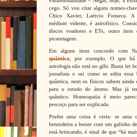
Paranormalidade – Negar, hoje, a exis
cego. Só vou citar alguns nomes-chave
Chico Xavier, Laércio Fonseca. A
médium vidente, é astrofísico. Consi
discos voadores e ETs, outro item 
picaretagem.
Em alguns itens concordo com Nat
quântica
, por exemplo. O que há
astrologia não está no gibi. Basta ler
jornalista e sei como se edita essa
quântica, nem os físicos sabem ainda
para o estudo do átomo. Mas já te
quântico. Homeopatia é meio parec
pescoço para ser explicada.
Porém uma coisa é certa: se uma c
benzedeira a benze com um galinho de
está brincando, é sinal de que “há mais