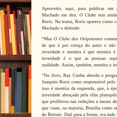
Aproveito, aqui, para publicar um
Machado me deu.
O Clube
tem ainda
Roriz. Na trama, Roriz aparece como cu
Machado o defende:
“Mas
O Clube dos Onipotentes
comete 
de que é por crença do autor e não p
inverdade e mentira é que mentira é
inverdade é o que as pessoas rep
realidade. Assim, também, mentira e irr
“No livro, Ray Cunha aborda o progra
Joaquim Roriz como responsável pelo i
isso é mentira da esquerda, que, à épo
inverdade abraçada pela elite planopilo
que proliferou nas redações e mesas d
que viam, na maioria, Brasília como u
do Beirute. Dali para a frente, era tudo