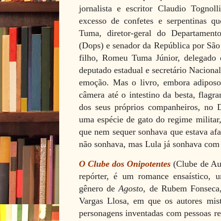
jornalista e escritor Claudio Tognol
excesso de confetes e serpentinas q
Tuma, diretor-geral do Departament
(Dops) e senador da República por São
filho, Romeu Tuma Júnior, delegado d
deputado estadual e secretário Nacional
emoção. Mas o livro, embora adiposo
câmera até o intestino da besta, flag
dos seus próprios companheiros, no D
uma espécie de gato do regime milita
que nem sequer sonhava que estava afa
não sonhava, mas Lula já sonhava com 
O Clube dos Onipotentes
(Clube de Aut
repórter, é um romance ensaístico, u
gênero de
Agosto
, de Rubem Fonseca
Vargas Llosa, em que os autores mist
personagens inventadas com pessoas re