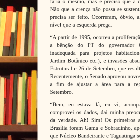
faria o mesmo, mas é preciso que a c
Não que a crença não possa se sustenta
precisa ser feito. Ocorreram, óbvio, 
nível que a esquerda prega.
“A partir de 1995, ocorreu a prolifera
a bênção do PT do governador C
inadequada para projetos habitacion
Jardim Botânico etc.), e invasões abs
Estrutural e 26 de Setembro, que resu
Recentemente, o Senado aprovou novos 
a fim de ajustar a área para a re
Setembro.
“Bem, eu estava lá, eu vi, acompan
comprovei os dados, daí minha preoc
da verdade. Ah! Sim! Os primeiros a
Brasília foram Gama e Sobradinho, apó
que Núcleo Bandeirante e Taguatinga s