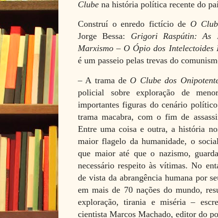
Clube
na história política recente do paí
Construí o enredo fictício de
O Club
Jorge Bessa:
Grigori Raspútin: As
Marxismo – O Ópio dos Intelectoides 
é um passeio pelas trevas do comunism
– A trama de
O Clube dos Onipotent
policial sobre exploração de men
importantes figuras do cenário polític
trama macabra, com o fim de assassin
Entre uma coisa e outra, a história no
maior flagelo da humanidade, o socia
que maior até que o nazismo, guarda
necessário respeito às vítimas. No en
de vista da abrangência humana por se
em mais de 70 nações do mundo, resu
exploração, tirania e miséria – escre
cientista Marcos Machado, editor do po