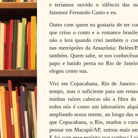
e teríamos ouvido o silêncio das 
fazemos Fernando Canto e eu.
Outro com quem eu gostaria de ter c
que criou o conto e o romance brasile
não o lera quando criei também o c
nas metrópoles da Amazônia: Belém
também. Quem sabe, se nos conhecêsse
papo e batido perna no Rio de Janeir
elegeu como sua.
Vivi em Copacabana, Rio de Janeiro 
tempo, mas o suficiente para um rena
minhas raízes cabocas são a fibra d
todos nós é como um laboratório alqu
ampliando nossa mente, ao longo das s
que Copacabana, o Rio, mudou o curs
pensar em Macapá/AP, entrou mais uma
E foi com esse espírito que conheci Lu