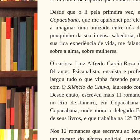
Desde que o li pela primeira vez
Copacabana
, que me apaixonei por ele
a imaginar uma amizade entre nós d
pouquinho da sua imensa sabedoria, d
sua rica experiência de vida, me faland
sobre a alma, sobre mulheres.
O carioca Luiz Alfredo Garcia-Roza d
84 anos. Psicanalista, ensaísta e prof
largou tudo o que vinha fazendo para 
com
O Silêncio da Chuva
, laureado co
Desde então, escreveu mais 11 romance
no Rio de Janeiro, em Copacabana
Copacabana, onde mora o delegado Es
de seus livros, e que trabalha na 12ª D
Nos 12 romances que escreveu ao long
um mestre do gênero policial, traduz