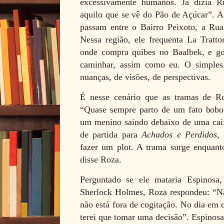
excessivamente humanos. Já dizia 
aquilo que se vê do Pão de Açúcar”. A
passam entre o Bairro Peixoto, a Rua
Nessa região, ele frequenta La Tratto
onde compra quibes no Baalbek, e go
caminhar, assim como eu. O simples
nuanças, de visões, de perspectivas.
É nesse cenário que as tramas de R
“Quase sempre parto de um fato bobo 
um menino saindo debaixo de uma caix
de partida para
Achados e Perdidos
,
fazer um plot. A trama surge enquant
disse Roza.
Perguntado se ele mataria Espinos
Sherlock Holmes, Roza respondeu: “Nã
não está fora de cogitação. No dia em q
terei que tomar uma decisão”. Espinosa