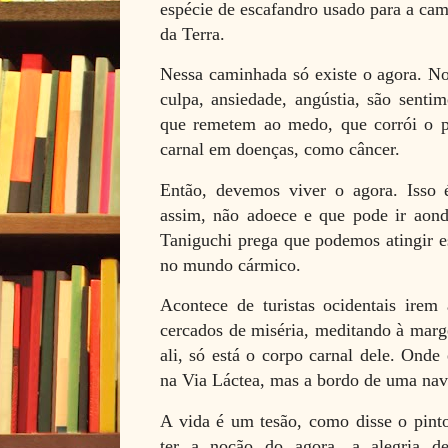
espécie de escafandro usado para a cam
da Terra.
Nessa caminhada só existe o agora. No
culpa, ansiedade, angústia, são senti
que remetem ao medo, que corrói o per
carnal em doenças, como câncer.
Então, devemos viver o agora. Isso é
assim, não adoece e que pode ir aond
Taniguchi prega que podemos atingir e
no mundo cármico.
Acontece de turistas ocidentais irem
cercados de miséria, meditando à mar
ali, só está o corpo carnal dele. Onde
na Via Láctea, mas a bordo de uma na
A vida é um tesão, como disse o pint
ter a noção do agora, a alegria de