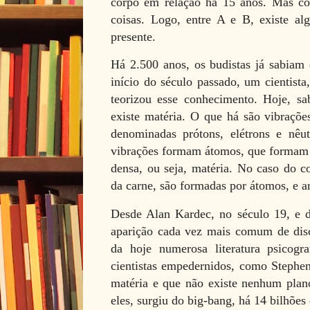
corpo em relação há 15 anos. Mas c
coisas. Logo, entre A e B, existe alg
presente.
Há 2.500 anos, os budistas já sabiam 
início do século passado, um cientista
teorizou esse conhecimento. Hoje, sab
existe matéria. O que há são vibrações
denominadas prótons, elétrons e nêut
vibrações formam átomos, que formam 
densa, ou seja, matéria. No caso do co
da carne, são formadas por átomos, e a
Desde Alan Kardec, no século 19, e d
aparição cada vez mais comum de di
da hoje numerosa literatura psicog
cientistas empedernidos, como Stephe
matéria e que não existe nenhum plano
eles, surgiu do big-bang, há 14 bilhões