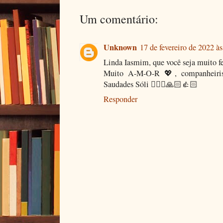
Um comentário:
Unknown
17 de fevereiro de 2022 à
Linda Iasmim, que você seja muito fel
Muito A-M-O-R 💖, companheirism
Saudades Sóli 🙋🏼‍♀️🙏🏻👍🏻
Responder