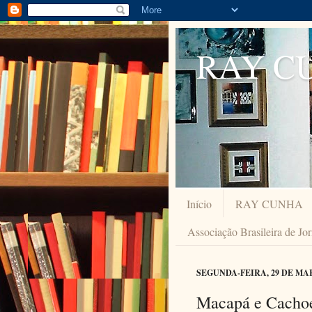
RAY C
Início
RAY CUNHA
Associação Brasileira de Jo
SEGUNDA-FEIRA, 29 DE MA
Macapá e Cachoe