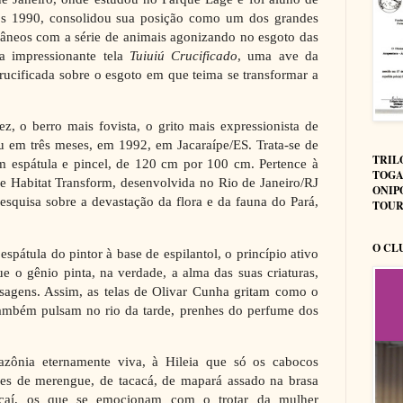
os 1990, consolidou sua posição como um dos grandes
râneos com a série de animais agonizando no esgoto das
a impressionante tela
Tuiuiú Crucificado
, uma ave da
ucificada sobre o esgoto em que teima se transformar a
vez, o berro mais fovista, o grito mais expressionista de
u em três meses, em 1992, em Jacaraípe/ES. Trata-se de
TRIL
em espátula e pincel, de 120 cm por 100 cm. Pertence à
TOGA
e Habitat Transform, desenvolvida no Rio de Janeiro/RJ
ONIP
esquisa sobre a devastação da flora e da fauna do Pará,
TOUR
O CL
spátula do pintor à base de espilantol, o princípio ativo
e o gênio pinta, na verdade, a alma das suas criaturas,
isagens. Assim, as telas de Olivar Cunha gritam como o
também pulsam no rio da tarde, prenhes do perfume dos
azônia eternamente viva, à Hileia que só os cabocos
es de merengue, de tacacá, de mapará assado na brasa
çaí, os que se emocionam com o trotar da mulher