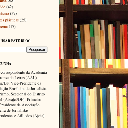
ntos
(63)
úde
(42)
rismo
(37)
es plásticas
(25)
nema
(17)
UISAR ESTE BLOG
CUNHA
 correspondente da Academia
ense de Letras (AAL) –
lia/DF. Vice-Presidente da
ação Brasileira de Jornalistas
rismo, Seccional do Distrito
al (Abrajet/DF). Primeiro
Presidente da Associação
eira de Jornalistas
endentes e Afiliados (Ajoia).