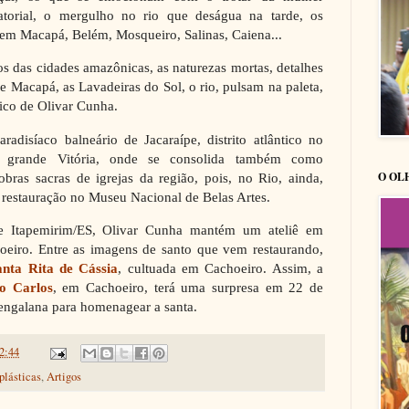
torial, o mergulho no rio que deságua na tarde, os
em Macapá, Belém, Mosqueiro, Salinas, Caiena...
os das cidades amazônicas, as naturezas mortas, detalhes
e Macapá, as Lavadeiras do Sol, o rio, pulsam na paleta,
pico de Olivar Cunha.
aradisíaco balneário de Jacaraípe, distrito atlântico no
a grande Vitória, onde se consolida também como
O OL
obras sacras de igrejas da região, pois, no Rio, ainda,
 restauração no Museu Nacional de Belas Artes.
e Itapemirim/ES, Olivar Cunha mantém um ateliê em
hoeiro. Entre as imagens de santo que vem restaurando,
anta Rita de Cássia
, cultuada em Cachoeiro. Assim, a
o Carlos
, em Cachoeiro, terá uma surpresa em 22 de
engalana para homenagear a santa.
2:44
plásticas
,
Artigos