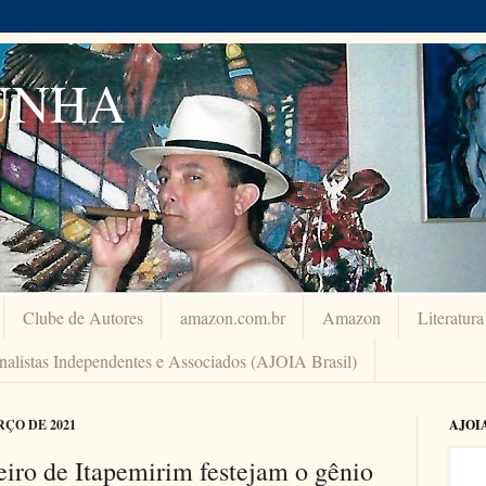
UNHA
Clube de Autores
amazon.com.br
Amazon
Literatur
rnalistas Independentes e Associados (AJOIA Brasil)
RÇO DE 2021
AJOI
iro de Itapemirim festejam o gênio