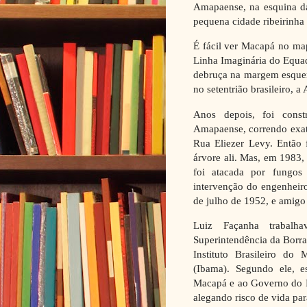
Amapaense,
na esquina da
pequena cidade ribeirinha
É fácil ver Macapá no map
Linha Imaginária do Equa
debruça na margem esquerd
no setentrião brasileiro, 
Anos depois, foi cons
Amapaense, correndo exata
Rua Eliezer Levy. Então
árvore ali. Mas, em 1983,
foi atacada por fungos
intervenção do engenheir
de julho de 1952, e amigo
Luiz Façanha trabalha
Superintendência da Borra
Instituto Brasileiro d
(Ibama). Segundo ele, es
Macapá e ao Governo do E
alegando risco de vida par