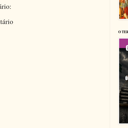
rio:
tário
O TE