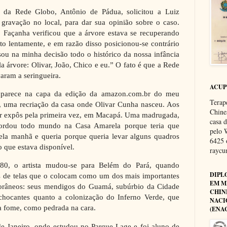
r da Rede Globo, Antônio de Pádua, solicitou a Luiz
gravação no local, para dar sua opinião sobre o caso.
 Façanha verificou que a árvore estava se recuperando
o lentamente, e em razão disso posicionou-se contrário
sou na minha decisão todo o histórico da nossa infância
a árvore: Olivar, João, Chico e eu.” O fato é que a Rede
aram a seringueira.
ACU
aparece na capa da edição da amazon.com.br do meu
Terap
, uma recriação da casa onde Olivar Cunha nasceu. Aos
Chine
or expôs pela primeira vez, em Macapá.
Uma madrugada,
casa 
ordou todo mundo na Casa Amarela porque teria que
pelo 
uela manhã e queria porque queria levar alguns quadros
6425 
o que estava disponível.
rayc
80, o artista mudou-se para Belém do Pará, quando
DIPL
 de telas que o colocam como um dos mais importantes
EM M
mporâneos: seus mendigos do Guamá, subúrbio da Cidade
CHIN
chocantes quanto a colonização do Inferno Verde, que
NACI
a fome, como pedrada na cara.
(ENA
e Janeiro, onde estudou no Parque Lage e foi aluno de