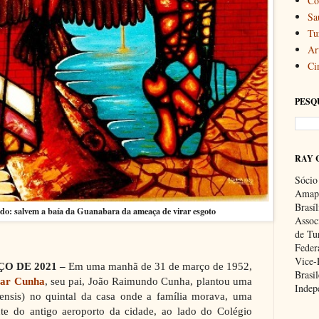
Co
Sa
Tu
Art
Ci
PESQ
RAY 
Sócio
Amapa
Brasí
ado: salvem a baía da Guanabara da ameaça de virar esgoto
Associ
de Tu
Feder
Vice-
ÇO DE 2021 –
Em uma manhã de 31 de março de 1952,
Brasil
var Cunha
, seu pai, João Raimundo Cunha,
plantou uma
Indep
ensis)
no quintal da casa onde a família morava,
uma
te do antigo aeroporto da cidade, ao lado do Colégio