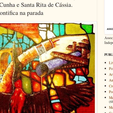
 Cunha e Santa Rita de Cássia.
ontifica na parada
Associ
Indep
PUBL
Li
Pol
Ar
Am
Cr
Po
Me
(6
Me