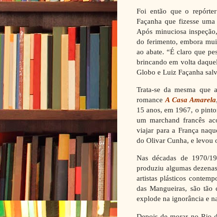
Foi então que o repórte
Façanha que fizesse uma 
Após minuciosa inspeção,
do ferimento, embora muit
ao abate. “É claro que pe
brincando em volta daquel
Globo e Luiz Façanha salv
Trata-se da mesma que 
romance
A Casa Amarela
15 anos, em 1967, o pint
um marchand francês ac
viajar para a França naq
do Olivar Cunha, e levou 
Nas décadas de 1970/19
produziu algumas dezenas
artistas plásticos conte
das Mangueiras, são tão 
explode na ignorância e n
Depois de morar no Rio d