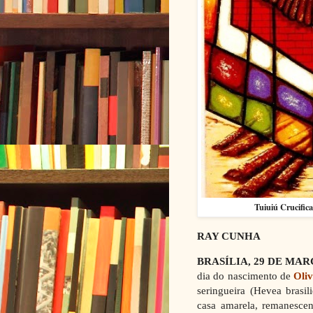
Tuiuiú Crucific
RAY CUNHA
BRASÍLIA, 29 DE MAR
dia do
nascimento de
Oli
seringueira
(Hevea brasili
casa amarela, remanescen