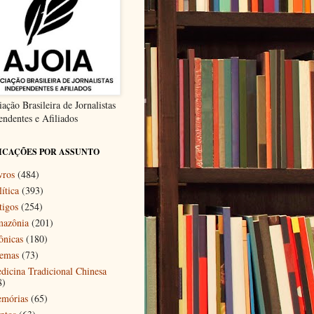
ação Brasileira de Jornalistas
endentes e Afiliados
ICAÇÕES POR ASSUNTO
vros
(484)
ítica
(393)
tigos
(254)
azônia
(201)
ônicas
(180)
emas
(73)
dicina Tradicional Chinesa
8)
mórias
(65)