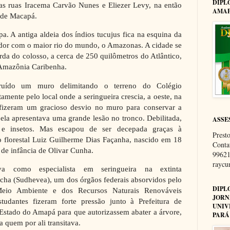
DIPL
s ruas Iracema Carvão Nunes e Eliezer Levy, na então
AMAP
 de Macapá.
a. A antiga aldeia dos índios tucujus fica na esquina da
dor com o maior rio do mundo, o Amazonas. A cidade se
a do colosso, a cerca de 250 quilômetros do Atlântico,
a Amazônia Caribenha.
truído um muro delimitando o terreno do Colégio
mente pelo local onde a seringueira crescia, a oeste, na
 fizeram um gracioso desvio no muro para conservar a
 ela apresentava uma grande lesão no tronco. Debilitada,
ASSE
 e insetos. Mas escapou de ser decepada graças à
Presto
o florestal Luiz Guilherme Dias Façanha, nascido em 18
Conta
 de infância de Olivar Cunha.
99621
rayc
va como especialista em seringueira na extinta
cha (Sudhevea), um dos órgãos federais absorvidos pelo
DIPL
o Meio Ambiente e dos Recursos Naturais Renováveis
JORN
tudantes fizeram forte pressão junto à Prefeitura de
UNIV
stado do Amapá para que autorizassem abater a árvore,
PARÁ
a quem por ali transitava.