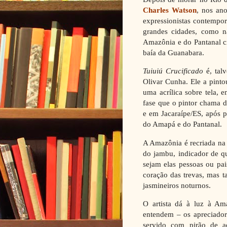
Charles Watson
, nos an
expressionistas contempo
grandes cidades, como n
Amazônia e do Pantanal cr
baía da Guanabara.
Tuiuiú Crucificado
é, tal
Olivar Cunha. Ele a pinto
uma acrílica sobre tela, 
fase que o pintor chama d
e em Jacaraípe/ES, após p
do Amapá e do Pantanal.
A Amazônia é recriada na e
do jambu, indicador de qu
sejam elas pessoas ou pa
coração das trevas, mas 
jasmineiros noturnos.
O artista dá à luz à Am
entendem – os apreciador
servido com pirão de a