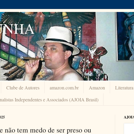
UNHA
Clube de Autores
amazon.com.br
Amazon
Literatur
rnalistas Independentes e Associados (AJOIA Brasil)
025
AJOI
e não tem medo de ser preso ou