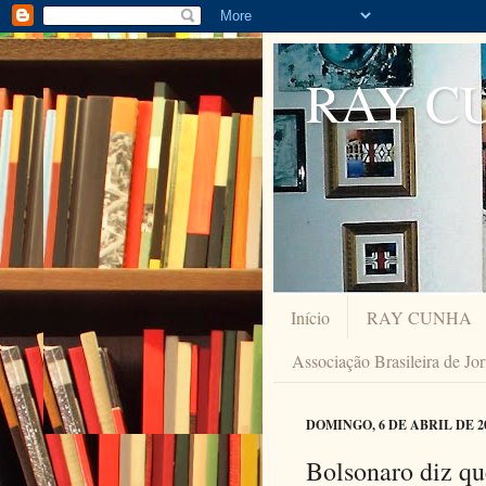
RAY C
Início
RAY CUNHA
Associação Brasileira de Jo
DOMINGO, 6 DE ABRIL DE 2
Bolsonaro diz qu