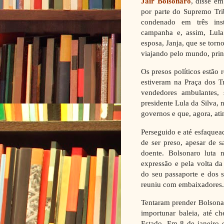
Jair Bolsonaro
, disse e
por parte do Supremo Trib
condenado em três ins
campanha e, assim, Lula
esposa, Janja, que se torn
viajando pelo mundo, princ
Os presos políticos estão
estiveram na Praça dos T
vendedores ambulantes, 
presidente Lula da Silva, 
governos e que, agora, at
Perseguido e até esfaquea
de ser preso, apesar de 
doente. Bolsonaro luta 
expressão e pela volta da
do seu passaporte e dos s
reuniu com embaixadores.
Tentaram prender Bolsonar
importunar baleia, até c
Estado. Em 8 de janeiro 