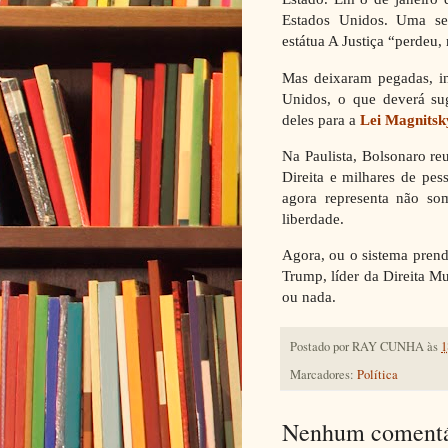
Estados Unidos. Uma se
estátua A Justiça “perdeu
Mas deixaram pegadas, in
Unidos, o que deverá su
deles para a
Lei Magnitsk
Na Paulista, Bolsonaro re
Direita e milhares de pe
agora representa não s
liberdade.
Agora, ou o sistema prend
Trump, líder da Direita Mu
ou nada.
Postado por
RAY CUNHA
às
1
Marcadores:
Política
Nenhum comentá