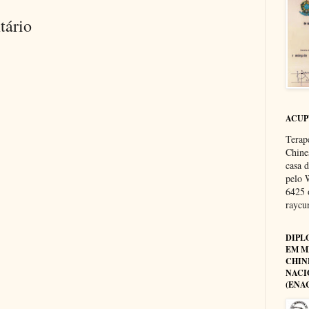
tário
ACU
Terap
Chine
casa 
pelo 
6425 
rayc
DIPL
EM M
CHIN
NACI
(ENA