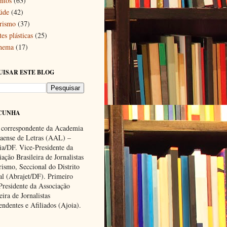
ntos
(63)
úde
(42)
rismo
(37)
es plásticas
(25)
nema
(17)
UISAR ESTE BLOG
CUNHA
 correspondente da Academia
ense de Letras (AAL) –
lia/DF. Vice-Presidente da
ação Brasileira de Jornalistas
rismo, Seccional do Distrito
al (Abrajet/DF). Primeiro
Presidente da Associação
eira de Jornalistas
endentes e Afiliados (Ajoia).