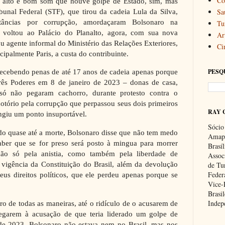
Co
m alto e bom som que houve golpe de Estado, sim, mas
Sa
unal Federal (STF), que tirou da cadeia Lula da Silva,
tâncias por corrupção, amordaçaram Bolsonaro na
Tu
 voltou ao Palácio do Planalto, agora, com sua nova
Art
ou agente informal do Ministério das Relações Exteriores,
Ci
ipalmente Paris, a custa do contribuinte.
PESQ
 recebendo penas de até 17 anos de cadeia apenas porque
rês Poderes em 8 de janeiro de 2023 – donas de casa,
só não pegaram cachorro, durante protesto contra o
notório pela corrupção que perpassou seus dois primeiros
RAY 
ingiu um ponto insuportável.
Sócio
do quase até a morte, Bolsonaro disse que não tem medo
Amapa
saber que se for preso será posto à mingua para morrer
Brasí
não só pela anistia, como também pela liberdade de
Associ
 vigência da Constituição do Brasil, além da devolução
de Tu
Feder
eus direitos políticos, que ele perdeu apenas porque se
Vice-
Brasil
Indep
o de todas as maneiras, até o ridículo de o acusarem de
hegarem à acusação de que teria liderado um golpe de
de 2023, Bolsonaro não estava nem no Brasil, mas nos