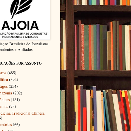
ação Brasileira de Jornalistas
endentes e Afiliados
ICAÇÕES POR ASSUNTO
vros
(485)
ítica
(394)
tigos
(254)
azônia
(202)
ônicas
(181)
emas
(73)
dicina Tradicional Chinesa
8)
mórias
(66)