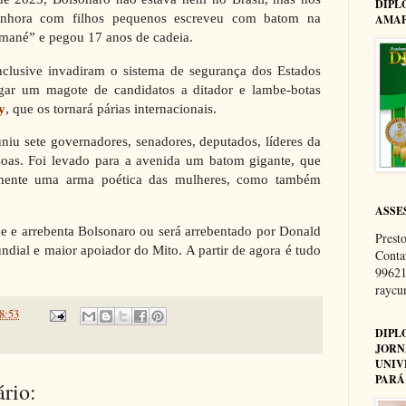
DIPL
nhora com filhos pequenos escreveu com batom na
AMAP
, mané” e pegou 17 anos de cadeia.
clusive invadiram o sistema de segurança dos Estados
gar um magote de candidatos a ditador e lambe-botas
y
, que os tornará párias internacionais.
uniu sete governadores, senadores, deputados, líderes da
ssoas. Foi levado para a avenida um batom gigante, que
omente uma arma poética das mulheres, como também
ASSE
e e arrebenta Bolsonaro ou será arrebentado por Donald
Presto
ndial e maior apoiador do Mito. A partir de agora é tudo
Conta
99621
rayc
8:53
DIPL
JORN
UNIV
PARÁ
rio: