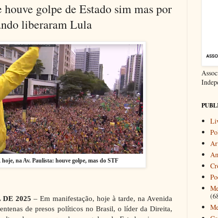
e houve golpe de Estado sim mas por
ando liberaram Lula
Associ
Indep
PUBL
Li
Pol
Ar
Am
 hoje, na Av. Paulista: houve golpe, mas do STF
Cr
Po
Me
(6
L DE 2025
– Em manifestação, hoje à tarde, na Avenida
Me
centenas de presos políticos no Brasil, o líder da Direita,