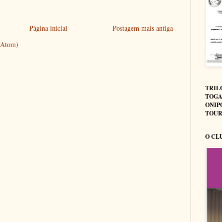
Página inicial
Postagem mais antiga
 (Atom)
TRIL
TOGA
ONIP
TOUR
O CL