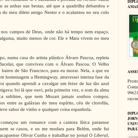
DIPL
eu as unhas nas bestas, até que a quadrilha debandou e
AMAP
a do meu dileto amigo Nestor e o acalantou no seu colo
á nos campos de Deus, onde não há tempo nem espaço,
 alguma, muito menos de cor. Ele e Mara vivem no meu
o, numa casa do artista plástico Álvaro Pascoa, repleta
Bacelar, que conviveu com o Álvaro Pascoa. O Velho
 bairro de São Francisco, para eu morar. Nela, a que eu
ASSE
em homenagem a Hemingway, atravessei intensa fase da
Presto
oi quando aprendi a cavalgar um feixe de luz tão azul
Conta
stigava; foi lá que ouvi, pela primeira vez, o som da alma
99621
ica sublime, que nem Mozart jamais sonhou compor,
rayc
s entre as galáxias do meu espírito, céu de clorofila,
eve sabor de vinho e qualquer coisa espanhola.
DIPL
JORN
 começou um romance com a cantora lírica paraense
UNIV
uem se casou, e eu me mudara para Belém, onde fui
PARÁ
acapaense Olivar Cunha e trabalhar no jornal
O Liberal
,