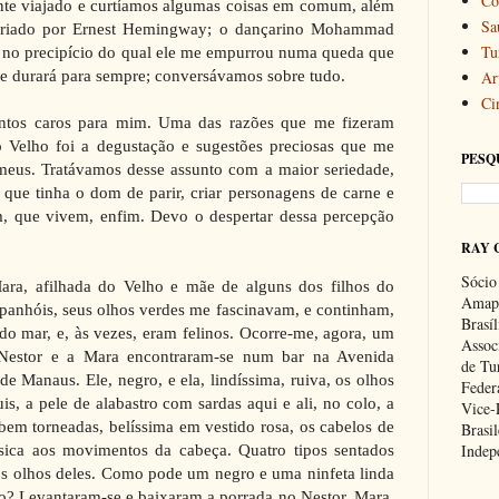
Co
tante viajado e curtíamos algumas coisas em comum, além
Sa
criado por Ernest Hemingway; o dançarino Mohammad
Tu
, no precipício do qual ele me empurrou numa queda que
que durará para sempre; conversávamos sobre tudo.
Art
Ci
untos caros para mim. Uma das razões que me fizeram
o Velho foi a degustação e sugestões preciosas que me
PESQ
 meus. Tratávamos desse assunto com a maior seriedade,
i que tinha o dom de parir, criar personagens de carne e
, que vivem, enfim. Devo o despertar dessa percepção
RAY 
Sócio
ara, afilhada do Velho e mãe de alguns dos filhos do
Amapa
panhóis, seus olhos verdes me fascinavam, e continham,
Brasí
do mar, e, às vezes, eram felinos. Ocorre-me, agora, um
Associ
O Nestor e a Mara encontraram-se num bar na Avenida
de Tu
de Manaus. Ele, negro, e ela, lindíssima, ruiva, os olhos
Feder
s, a pele de alabastro com sardas aqui e ali, no colo, a
Vice-
bem torneadas, belíssima em vestido rosa, os cabelos de
Brasil
ica aos movimentos da cabeça. Quatro tipos sentados
Indep
os olhos deles. Como pode um negro e uma ninfeta linda
o? Levantaram-se e baixaram a porrada no Nestor. Mara,