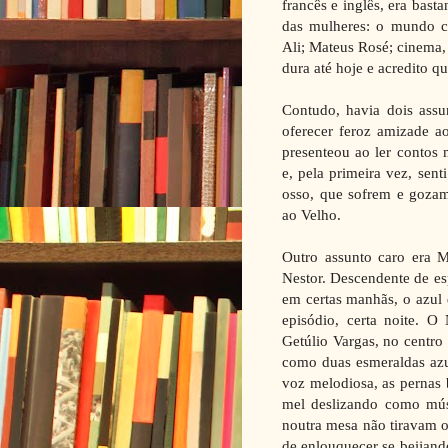
francês e inglês, era bas
das mulheres: o mundo 
Ali; Mateus Rosé; cinema
dura até hoje e acredito 
Contudo, havia dois ass
oferecer feroz amizade a
presenteou ao ler contos
e, pela primeira vez, sent
osso, que sofrem e gozam
ao Velho.
Outro assunto caro era M
Nestor. Descendente de es
em certas manhãs, o azul 
episódio, certa noite. 
Getúlio Vargas, no centro 
como duas esmeraldas azui
voz melodiosa, as pernas 
mel deslizando como mús
noutra mesa não tiravam 
de enlouquecer se beijand