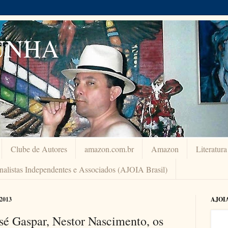
UNHA
Clube de Autores
amazon.com.br
Amazon
Literatur
rnalistas Independentes e Associados (AJOIA Brasil)
2013
AJOI
é Gaspar, Nestor Nascimento, os