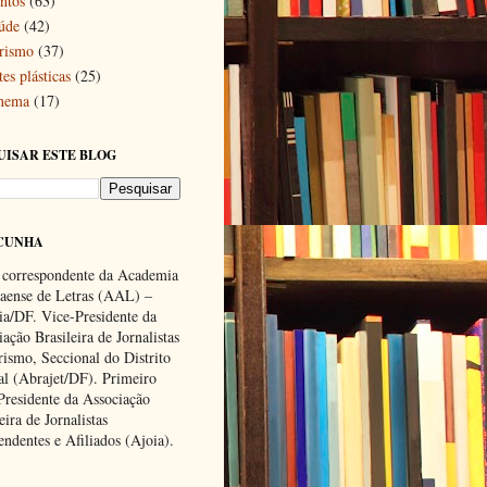
ntos
(63)
úde
(42)
rismo
(37)
es plásticas
(25)
nema
(17)
UISAR ESTE BLOG
CUNHA
 correspondente da Academia
ense de Letras (AAL) –
lia/DF. Vice-Presidente da
ação Brasileira de Jornalistas
rismo, Seccional do Distrito
al (Abrajet/DF). Primeiro
Presidente da Associação
eira de Jornalistas
endentes e Afiliados (Ajoia).