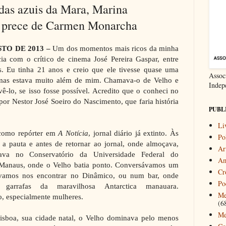
das azuis da Mara, Marina
 prece de Carmen Monarcha
STO DE 2013 –
Um dos momentos mais ricos da minha
ia com o crítico de cinema José Pereira Gaspar, entre
 Eu tinha 21 anos e creio que ele tivesse quase uma
Associ
mas estava muito além de mim. Chamava-o de Velho e
Indep
-lo, se isso fosse possível. Acredito que o conheci no
por Nestor José Soeiro do Nascimento, que faria história
PUBL
Li
 como repórter em
A Notícia
, jornal diário já extinto. Às
Pol
 a pauta e antes de retornar ao jornal, onde almoçava,
Ar
sava no Conservatório da Universidade Federal do
Am
Manaus, onde o Velho batia ponto. Conversávamos um
Cr
ávamos nos encontrar no Dinâmico, ou num bar, onde
Po
 garrafas da maravilhosa Antarctica manauara.
Me
, especialmente mulheres.
(6
Me
isboa, sua cidade natal, o Velho dominava pelo menos