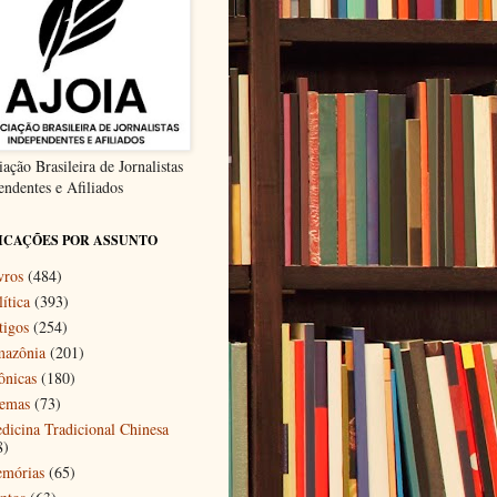
ação Brasileira de Jornalistas
endentes e Afiliados
ICAÇÕES POR ASSUNTO
vros
(484)
ítica
(393)
tigos
(254)
azônia
(201)
ônicas
(180)
emas
(73)
dicina Tradicional Chinesa
8)
mórias
(65)