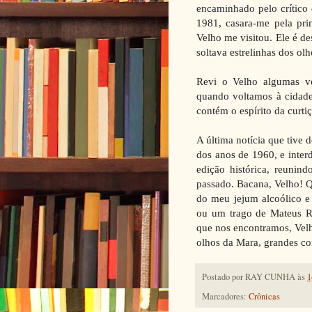
encaminhado pelo crítico
1981, casara-me pela pri
Velho me visitou. Ele é de
soltava estrelinhas dos olh
Revi o Velho algumas v
quando voltamos à cidade
contém o espírito da curt
A última notícia que tive 
dos anos de 1960, e inter
edição histórica, reunin
passado. Bacana, Velho!
do meu jejum alcoólico e
ou um trago de Mateus R
que nos encontramos, Velh
olhos da Mara, grandes 
Postado por
RAY CUNHA
às
1
Marcadores:
Crônicas