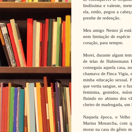
lindíssima e valente, met
ela, então, pegou a cabeç
prenhe de redenção.
Meu amigo Nestor já est
nem limitação de espécie
coração, para sempre.
Morei, durante algum temp
de telas de Hahnemann 
conseguiu aquela casa, no
chamava de Finca Vigia, 
minha educação sexual. F
que vertia sangue, se o fu
feminina, gemidos, mús
fluindo no abismo dos vão
cheiro de madrugada, um l
Naquela época, o Velho
Marina Monarcha, com q
morar na casa do gênio m