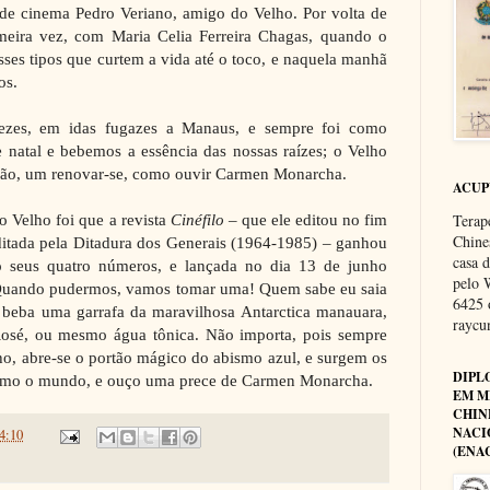
 de cinema Pedro Veriano, amigo do Velho. Por volta de
meira vez, com Maria Celia Ferreira Chagas, quando o
sses tipos que curtem a vida até o toco, e naquela manhã
os.
ezes, em idas fugazes a Manaus, e sempre foi como
 natal e bebemos a essência das nossas raízes; o Velho
ição, um renovar-se, como ouvir Carmen Monarcha.
ACU
do Velho foi que a revista
Cinéfilo
– que ele editou no fim
Terap
Chine
ditada pela Ditadura dos Generais (1964-1985) – ganhou
casa 
do seus quatro números, e lançada no dia 13 de junho
pelo 
 Quando pudermos, vamos tomar uma! Quem sabe eu saia
6425 
 beba uma garrafa da maravilhosa Antarctica manauara,
rayc
osé, ou mesmo água tônica. Não importa, pois sempre
o, abre-se o portão mágico do abismo azul, e surgem os
DIPL
como o mundo, e ouço uma prece de Carmen Monarcha.
EM M
CHIN
NACI
4:10
(ENA