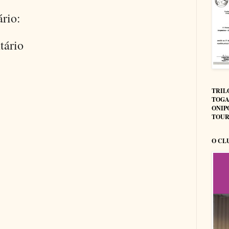
rio:
tário
TRIL
TOGA
ONIP
TOUR
O CL