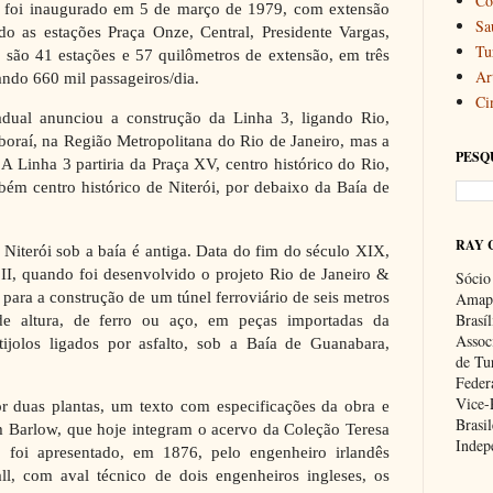
Co
, foi inaugurado em 5 de março de 1979, com extensão
Sa
do as estações Praça Onze, Central, Presidente Vargas,
Tu
, são 41 estações e 57 quilômetros de extensão, em três
Art
tando 660 mil passageiros/dia.
Ci
dual anunciou a construção da Linha 3, ligando Rio,
aboraí, na Região Metropolitana do Rio de Janeiro, mas a
PESQ
A Linha 3 partiria da Praça XV, centro histórico do Rio,
mbém centro histórico de Niterói, por debaixo da Baía de
RAY 
a Niterói sob a baía é antiga. Data do fim do século XIX,
II, quando foi desenvolvido o projeto Rio de Janeiro &
Sócio
para a construção de um túnel ferroviário de seis metros
Amapa
Brasí
de altura, de ferro ou aço, em peças importadas da
Associ
 tijolos ligados por asfalto, sob a Baía de Guanabara,
de Tu
Feder
Vice-
r duas plantas, um texto com especificações da obra e
Brasil
m Barlow, que hoje integram o acervo da Coleção Teresa
Indep
o foi apresentado, em 1876, pelo engenheiro irlandês
l, com aval técnico de dois engenheiros ingleses, os