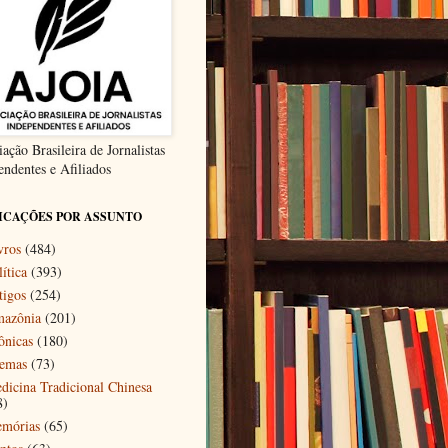
ação Brasileira de Jornalistas
endentes e Afiliados
ICAÇÕES POR ASSUNTO
vros
(484)
ítica
(393)
tigos
(254)
azônia
(201)
ônicas
(180)
emas
(73)
dicina Tradicional Chinesa
8)
mórias
(65)