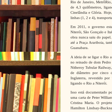
Rio de Janeiro, MetrôRio
de 4,3 quilômetros, ligan
Cinelândia e Glória. Hoje
linhas (1, 2 e 4), transpor
Em 2011, o governo esta
Niterói, São Gonçalo e It
obra nunca saiu do papel. 
até a Praça Arariboia, ta
Guanabara.
A ideia de se ligar o Rio 
no reinado de dom Pedro 
Nitheroy Tubular Railway, 
de diâmetro por cinco 
Inglaterra, revestido por
ligando o Rio a Niterói.
Isso está documentado po
uma carta de Peter Willia
Cristina Maria. O projet
Hamilton Lindsay-Bucknal