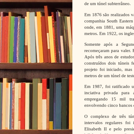
de um túnel subterrâneo.
Em 1876 são realizados vá
companhia South Eastern 
onde, em 1881, uma máqu
metros. Em 1922, os ingle
Somente após a Segund
recomeçaram para valer. 
Após três anos de estudo
construídos dois túneis 
projeto foi iniciado, ma
metros de um túnel de teste
Em 1987, foi ratificado 
inciativa privada para
empregando 15 mil tra
envolvendo cinco bancos 
O complexo de três túne
intervalos regulares fo
Elisabeth II e pelo pres