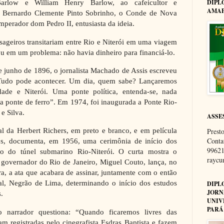
Barlow e William Henry Barlow, ao cafeicultor e
DIPL
AMAP
 Bernardo Clemente Pinto Sobrinho, o Conde de Nova
mperador dom Pedro II, entusiasta da ideia.
sageiros transitariam entre Rio e Niterói em uma viagem
ou em um problema: não havia dinheiro para financiá-lo.
e junho de 1896, o jornalista Machado de Assis escreveu
Tudo pode acontecer. Um dia, quem sabe? Lançaremos
dade e Niterói. Uma ponte política, entenda-se, nada
 ponte de ferro”. Em 1974, foi inaugurada a Ponte Rio-
 e Silva.
ASSE
al da Herbert Richers, em preto e branco, e em película
Presto
Conta
s, documenta, em 1956, uma cerimônia de início dos
99621
ão do túnel submarino Rio-Niterói. O curta mostra o
rayc
overnador do Rio de Janeiro, Miguel Couto, lança, no
, a ata que acabara de assinar, juntamente com o então
ral, Negrão de Lima, determinando o início dos estudos
DIPL
JORN
.
UNIV
PARÁ
o narrador questiona: “Quando ficaremos livres das
m registradas pelo cinegrafista Esdras Baptista e fazem