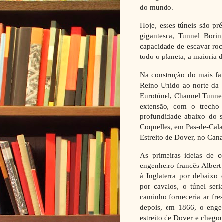
do mundo.
Hoje, esses túneis são pr
gigantesca, Tunnel Bor
capacidade de escavar ro
todo o planeta, a maioria 
Na construção do mais fa
Reino Unido ao norte da 
Eurotúnel, Channel Tunne
extensão, com o trecho
profundidade abaixo do s
Coquelles, em Pas-de-Cala
Estreito de Dover, no Can
As primeiras ideias de 
engenheiro francês Albert
à Inglaterra por debaixo
por cavalos, o túnel ser
caminho forneceria ar fre
depois, em 1866, o enge
estreito de Dover e chego