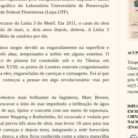
ográfico do Laboratório Universitário de Preservação
ade Federal Fluminense (Lupa-UFF).
ercurso da Linha 3 do Metrô. Em 2011, o custo da obra
hão de reais, e, dois anos depois, dobrou. A Linha 3
ilhão de usuários por dia.
inos surgiu devido ao engarrafamento na superfície e
ACU
s altas, tempestades e tufões em alguns estreitos. O
ico do planeta foi construído sob o rio Tâmisa, em
Terap
ulo XVIII, os portos de Londres estavam congestionados
Chine
a eles, engarrafadas de carroças e carruagens. Foi aí que
casa 
pelo 
 começou a pensar em algo revolucionário: vias por
6425 
rayc
eiros mais brilhantes da Inglaterra, Marc Brunel,
escavar o leito do mar impedindo a infiltração de água
DIPL
 de aço, tijolos e concreto com um metro de espessura.
EM M
entre Wapping e Rotherhithe, foi escavado e vedado por
CHIN
NACI
nal previa três anos de obra, mas levou 18 anos para sua
(ENA
r carroças e depois trens, integrando a rede ferroviária
 época, a obra ficou conhecida como a oitava maravilha