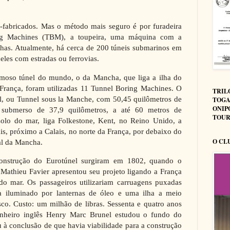
é-fabricados. Mas o método mais seguro é por furadeira
ing Machines (TBM), a toupeira, uma máquina com a
chas. Atualmente, há cerca de 200 túneis submarinos em
deles com estradas ou ferrovias.
moso túnel do mundo, o da Mancha, que liga a ilha do
França, foram utilizadas 11 Tunnel Boring Machines. O
TRIL
l, ou Tunnel sous la Manche, com 50,45 quilômetros de
TOGA
ONIP
 submerso de 37,9 quilômetros, a até 60 metros de
TOUR
olo do mar, liga Folkestone, Kent, no Reino Unido, a
is, próximo a Calais, no norte da França, por debaixo do
O CL
al da Mancha.
construção do Eurotúnel surgiram em 1802, quando o
 Mathieu Favier apresentou seu projeto ligando a França
 do mar. Os passageiros utilizariam carruagens puxadas
ia iluminado por lanternas de óleo e uma ilha a meio
sco. Custo: um milhão de libras. Sessenta e quatro anos
nheiro inglês Henry Marc Brunel estudou o fundo do
u à conclusão de que havia viabilidade para a construção