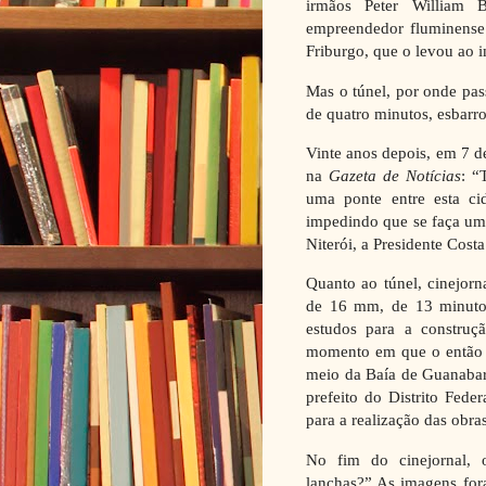
irmãos Peter William 
empreendedor fluminense
Friburgo, que o levou ao i
Mas o túnel, por onde pas
de quatro minutos, esbarr
Vinte anos depois, em 7 d
na
Gazeta de Notícias
: “
uma ponte entre esta ci
impedindo que se faça uma
Niterói, a Presidente Costa
Quanto ao túnel, cinejorn
de 16 mm, de 13 minuto
estudos para a construç
momento em que o então g
meio da Baía de Guanabara
prefeito do Distrito Fede
para a realização das obras
No fim do cinejornal, 
lanchas?” As imagens fora