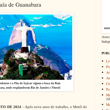
Baía de Guanabara
Associ
Indep
PUBL
Li
Pol
Ar
Am
Cr
edentor e o Pão de Açúcar vigiam a boca da Baía
ra, onde resplandecem Rio de Janeiro e Niterói
Po
Me
(6
Me
STO DE 2024
– Após nove anos de trabalho, o Metrô do