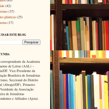
ntos
(63)
úde
(42)
rismo
(37)
es plásticas
(25)
nema
(17)
UISAR ESTE BLOG
CUNHA
 correspondente da Academia
ense de Letras (AAL) –
lia/DF. Vice-Presidente da
ação Brasileira de Jornalistas
rismo, Seccional do Distrito
al (Abrajet/DF). Primeiro
Presidente da Associação
eira de Jornalistas
endentes e Afiliados (Ajoia).