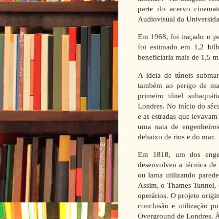
parte do acervo cinemat
Audiovisual da Universid
Em 1968, foi traçado o p
foi estimado em 1,2 bil
beneficiaria mais de 1,5 m
A ideia de túneis submar
também ao perigo de maré
primeiro túnel subaquát
Londres. No início do séc
e as estradas que levavam 
uma nata de engenheiros
debaixo de rios e do mar.
Em 1818, um dos engenh
desenvolveu a técnica de 
ou lama utilizando parede
Assim, o Thames Tunnel, 
operários. O projeto origi
conclusão e utilização po
Overground de Londres. À