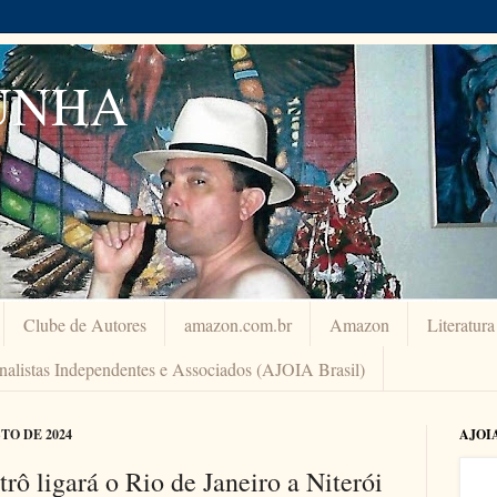
UNHA
Clube de Autores
amazon.com.br
Amazon
Literatur
rnalistas Independentes e Associados (AJOIA Brasil)
TO DE 2024
AJOI
rô ligará o Rio de Janeiro a Niterói