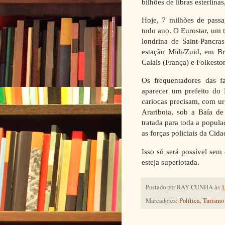
bilhões de libras esterlin
Hoje, 7 milhões de passa
todo ano. O Eurostar, um t
londrina de Saint-Pancra
estação Midi/Zuid, em Br
Calais (França) e Folkeston
Os frequentadores das f
aparecer um prefeito do 
cariocas precisam, com ur
Arariboia, sob a Baía d
tratada para toda a popula
as forças policiais da Cid
Isso só será possível sem
esteja superlotada.
Postado por
RAY CUNHA
às
1
Marcadores:
Política
,
Turismo