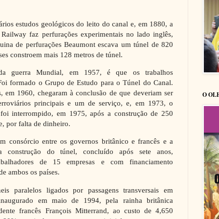
rios estudos geológicos do leito do canal e, em 1880, a
Railway faz perfurações experimentais no lado inglês,
ina de perfurações Beaumont escava um túnel de 820
ses constroem mais 128 metros de túnel.
a guerra Mundial, em 1957, é que os trabalhos
Foi formado o Grupo de Estudo para o Túnel do Canal.
s, em 1960, chegaram à conclusão de que deveriam ser
O OL
ferroviários principais e um de serviço, e, em 1973, o
s foi interrompido, em 1975, após a construção de 250
, por falta de dinheiro.
um consórcio entre os governos britânico e francês e a
 a construção do túnel, concluído após sete anos,
balhadores de 15 empresas e com financiamento
de ambos os países.
is paralelos ligados por passagens transversais em
i inaugurado em maio de 1994, pela rainha britânica
idente francês François Mitterrand, ao custo de 4,650