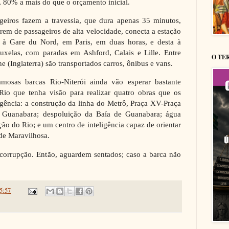
as, 80% a mais do que o orçamento inicial.
geiros fazem a travessia, que dura apenas 35 minutos,
rem de passageiros de alta velocidade, conecta a estação
s à Gare du Nord, em Paris, em duas horas, e desta à
uxelas, com paradas em Ashford, Calais e Lille. Entre
O TE
e (Inglaterra) são transportados carros, ônibus e vans.
amosas barcas Rio-Niterói ainda vão esperar bastante
Rio que tenha visão para realizar quatro obras que os
gência: a construção da linha do Metrô, Praça XV-Praça
e Guanabara; despoluição da Baía de Guanabara; água
ção do Rio; e um centro de inteligência capaz de orientar
ade Maravilhosa.
 corrupção. Então, aguardem sentados; caso a barca não
5:57