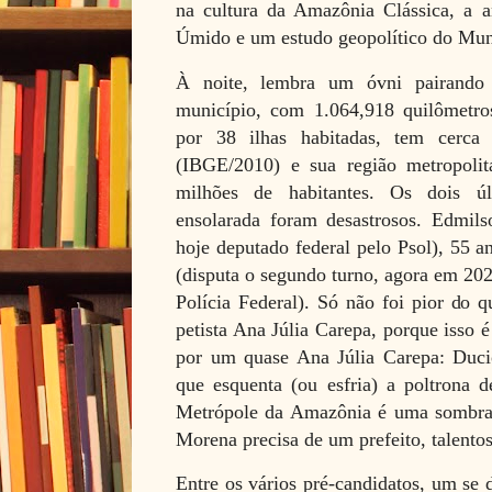
na cultura da Amazônia Clássica, a a
Úmido e um estudo geopolítico do Mun
À noite, lembra um óvni pairando
município, com 1.064,918 quilômetros
por 38 ilhas habitadas, tem cerca
(IBGE/2010) e sua região metropoli
milhões de habitantes. Os dois úl
ensolarada foram desastrosos. Edmil
hoje deputado federal pelo Psol), 55 a
(disputa o segundo turno, agora em 202
Polícia Federal). Só não foi pior do 
petista Ana Júlia Carepa, porque isso é
por um quase Ana Júlia Carepa: Duc
que esquenta (ou esfria) a poltrona d
Metrópole da Amazônia é uma sombra d
Morena precisa de um prefeito, talentos
Entre os vários pré-candidatos, um se 