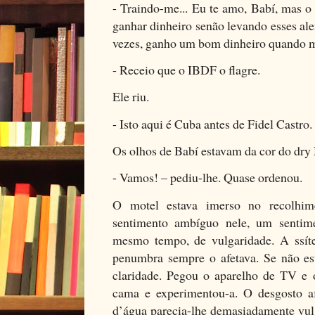
- Traindo-me... Eu te amo, Babí, mas o
ganhar dinheiro senão levando esses ale
vezes, ganho um bom dinheiro quando m
- Receio que o IBDF o flagre.
Ele riu.
- Isto aqui é Cuba antes de Fidel Castro.
Os olhos de Babí estavam da cor do dry 
- Vamos! – pediu-lhe. Quase ordenou.
O motel estava imerso no recolhim
sentimento ambíguo nele, um sentim
mesmo tempo, de vulgaridade. A ssíte
penumbra sempre o afetava. Se não est
claridade. Pegou o aparelho de TV e o
cama e experimentou-a. O desgosto af
d’água parecia-lhe demasiadamente vul