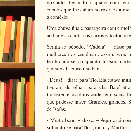
gozando, beijando-o quase com violên
cabelos que lhe caíam no rosto e entrav
a comê-lo.
Uma chuva fina e passageira caiu e molh
ao bar e a capota dos carros estacionado
Sentia-se bêbedo. “Cadela” – disse p
mulheres nos escolham; assim, serão 
lembrando-se do quanto insistiu corte
quando ela entrou no bar.
- Deus! – disse para Tio. Ela estava mu
tiveram de olhar para ela. Babí atr
indiferente, os olhos verdes em Isaías. 
que pudesse haver. Grandes, grandes. S
de Isaías.
- Muito bem! – disse. – Aqui está noss
voltando-se para Tio -, um dry Martini.