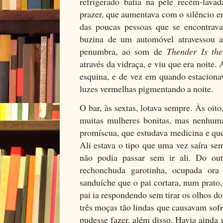
refrigerado batia na pele recém-lava
prazer, que aumentava com o silêncio e
das poucas pessoas que se encontrava
buzina de um automóvel atravessou a
penumbra, ao som de
Thender Is the
através da vidraça, e viu que era noite
esquina, e de vez em quando estaciona
luzes vermelhas pigmentando a noite.
O bar, às sextas, lotava sempre. Às oit
muitas mulheres bonitas, mas nenhu
promíscua, que estudava medicina e qu
Ali estava o tipo que uma vez saíra se
não podia passar sem ir ali. Do ou
rechonchuda garotinha, ocupada or
sanduíche que o pai cortara, num prato,
pai ia respondendo sem tirar os olhos d
três moças tão lindas que causavam sof
pudesse fazer, além disso. Havia aind