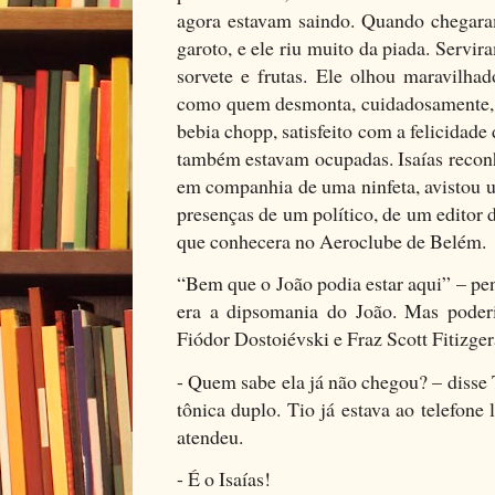
agora estavam saindo. Quando chegara
garoto, e ele riu muito da piada. Servi
sorvete e frutas. Ele olhou maravilha
como quem desmonta, cuidadosamente, u
bebia chopp, satisfeito com a felicidade
também estavam ocupadas. Isaías reconh
em companhia de uma ninfeta, avistou u
presenças de um político, de um editor d
que conhecera no Aeroclube de Belém.
“Bem que o João podia estar aqui” – pe
era a dipsomania do João. Mas poderi
Fiódor Dostoiévski e Fraz Scott Fitizger
- Quem sabe ela já não chegou? – disse
tônica duplo. Tio já estava ao telefone
atendeu.
- É o Isaías!