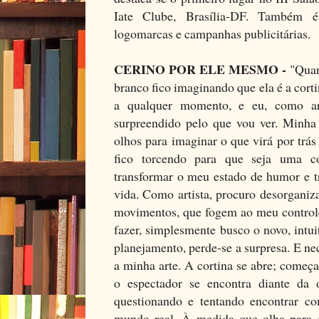
Iate Clube, Brasília-DF. Também 
logomarcas e campanhas publicitárias.
CERINO POR ELE MESMO -
"Quan
branco fico imaginando que ela é a corti
a qualquer momento, e eu, como art
surpreendido pelo que vou ver. Minha 
olhos para imaginar o que virá por trá
fico torcendo para que seja uma c
transformar o meu estado de humor e t
vida. Como artista, procuro desorganiz
movimentos, que fogem ao meu controle
fazer, simplesmente busco o novo, intu
planejamento, perde-se a surpresa. E ne
a minha arte. A cortina se abre; começa
o espectador se encontra diante da 
questionando e tentando encontrar 
mundo real. À medida que olha para