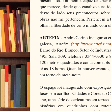
mesmo. Todo homem é capaz de criar e 
que merece, desde que canalize suas 
deixe de lado seus preconceitos sobre
obras não me pertencem. Pertencem a t
olhar, a liberdade de ver o mundo com ol
ARTEFIX -
André Cerino inaugurou e
galeria, Artefix (
http://www.artefix.co
Barão do Rio Branco, Setor de Indústria
495, Sala 309, telefones 3344-0330 e 
120 metros quadrados e conta com dois 
té as 18 horas. Quando houver eventos,
em torno de meia-noite.
O espaço foi inaugurado com exposição 
fases, em acrílico, Cidades e Cores do C
ano, uma série de caricaturas em terraco
histórias em quadrinhos com roteiro