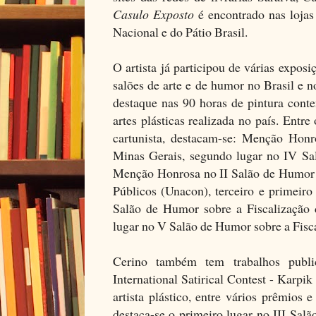
Casulo Exposto
é encontrado nas lojas 
Nacional e do Pátio Brasil.
O artista já participou de várias exposi
salões de arte e de humor no Brasil e n
destaque nas 90 horas de pintura cont
artes plásticas realizada no país. Ent
cartunista, destacam-se: Menção Hon
Minas Gerais, segundo lugar no IV Sa
Menção Honrosa no II Salão de Humor s
Públicos (Unacon), terceiro e primeiro 
Salão de Humor sobre a Fiscalização 
lugar no V Salão de Humor sobre a Fisc
Cerino também tem trabalhos publi
International Satirical Contest - Karp
artista plástico, entre vários prêmios
destaca-se o primeiro lugar no III Salã