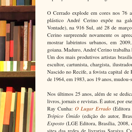
O Cerrado explode em cores nos 76 acr
plástico André Cerino expõe na ga
Vontade), na 916 Sul, até 28 de março
Cerino surpreende novamente os aprec
mostrar labirintos urbanos, em 2009, 
goiana. Maduro, André Cerino trabalha h
Um dos mais produtivos artistas brasil
escultor, cartunista, chargista, ilustrado
Nascido no Recife, a fovista capital d
de 1964, em 1983, aos 19 anos, mudou-se
Nos últimos 25 anos, além de se dedica
livros, jornais e revistas. É autor, por e
Ray Cunha:
O Lugar Errado
(Editora 
Trópico Úmido
(edição do autor, Bras
Exposto
(LGE Editora, Brasília, 2008, c
sites das redes de livrarias Saraiva, C