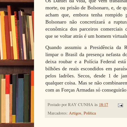
Os Daniel da vida, que vêm trabalhan
morte, ou prisão de Bolsonaro, e, de qu
acham que, embora tenha rompido 
Bolsonaro não concretizará a ruptu
econômica dos parceiros comerciais 
que se voltar atrás é um homem virtua
Quando assumiu a Presidência da R
limpar o Brasil da presença nefasta 
deixa roubar e a Polícia Federal est
bilhões de reais escondidos em paraís
pelos ladrões. Secos, desde 1 de ja
qualquer coisa. Mas se não combinare
com as Forças Armadas só conseguirão
Postado por
RAY CUNHA
às
18:17
Marcadores:
Artigos
,
Política